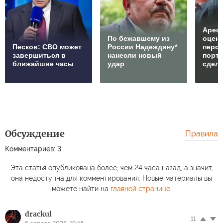
Арест
По бежавшему из
оцен
Песков: СВО может
России Надеждину*
перс
завершиться в
нанесли новый
порто
ближайшие часы
удар
сдел
Обсуждение
Правила
Комментариев: 3
Эта статья опубликована более, чем 24 часа назад, а значит,
она недоступна для комментирования. Новые материалы вы
можете найти на
главной странице
.
drackul
11