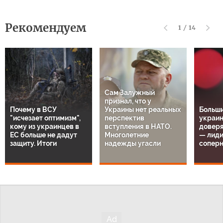
Рекомендуем
1
/
14
Сам Залужный
признал, что у
Почему в ВСУ
Украины нет реальных
Больш
"исчезает оптимизм",
перспектив
украин
кому из украинцев в
вступления в НАТО.
довер
ЕС больше не дадут
Многолетние
— лиди
защиту. Итоги
надежды угасли
сопер