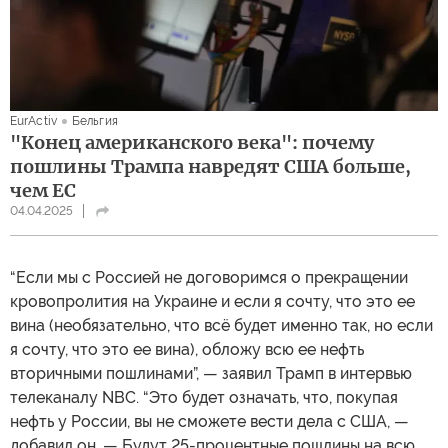
EurActiv
Бельгия
"Конец американского века": почему
пошлины Трампа навредят США больше,
чем ЕС
04.04.2025
“Если мы с Россией не договоримся о прекращении
кровопролития на Украине и если я сочту, что это ее
вина (необязательно, что всё будет именно так, но если
я сочту, что это ее вина), обложу всю ее нефть
вторичными пошлинами”, — заявил Трамп в интервью
телеканалу NBC. “Это будет означать, что, покупая
нефть у России, вы не сможете вести дела с США, —
добавил он. — Будут 25-процентные пошлины на всю