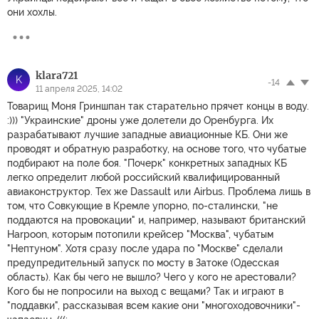
они хохлы.
klara721
K
-14
11 апреля 2025, 14:02
Товарищ Моня Гриншпан так старательно прячет концы в воду.
:))) "Украинские" дроны уже долетели до Оренбурга. Их
разрабатывают лучшие западные авиационные КБ. Они же
проводят и обратную разработку, на основе того, что чубатые
подбирают на поле боя. "Почерк" конкретных западных КБ
легко определит любой российский квалифицированный
авиаконструктор. Тех же Dassault или Airbus. Проблема лишь в
том, что Совкующие в Кремле упорно, по-сталински, "не
поддаются на провокации" и, например, называют британский
Harpoon, которым потопили крейсер "Москва", чубатым
"Нептуном". Хотя сразу после удара по "Москве" сделали
предупредительный запуск по мосту в Затоке (Одесская
область). Как бы чего не вышло? Чего у кого не арестовали?
Кого бы не попросили на выход с вещами? Так и играют в
"поддавки", рассказывая всем какие они "многоходовочники"-