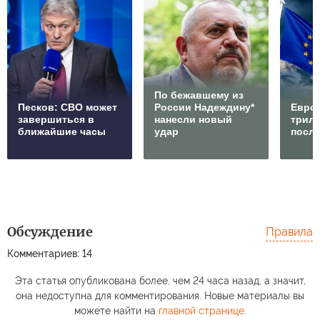
По бежавшему из
Песков: СВО может
России Надеждину*
Европ
завершиться в
нанесли новый
трилл
ближайшие часы
удар
посл
Обсуждение
Правила
Комментариев: 14
Эта статья опубликована более, чем 24 часа назад, а значит,
она недоступна для комментирования. Новые материалы вы
можете найти на
главной странице
.