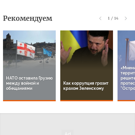
Рекомендуем
1
/
14
<Мнен
террит
НАТО оставила Грузию
решит
между войной и
Как коррупция грозит
протес
обещаниями
крахом Зеленскому
"Остро