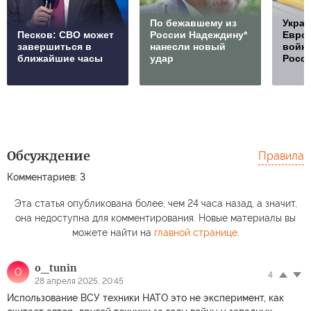
По бежавшему из
Украи
Песков: СВО может
России Надеждину*
Европ
завершиться в
нанесли новый
войну
ближайшие часы
удар
Росс
Обсуждение
Правила
Комментариев: 3
Эта статья опубликована более, чем 24 часа назад, а значит,
она недоступна для комментирования. Новые материалы вы
можете найти на
главной странице
.
o_tunin
O
4
28 апреля 2025, 20:45
Использование ВСУ техники НАТО это не эксперимент, как