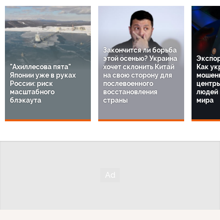
Закончится ли борьба
этой осенью? Украина
Экспор
"Ахиллесова пята"
хочет склонить Китай
Как ук
Японии уже в руках
на свою сторону для
мошенн
России: риск
послевоенного
центр
масштабного
восстановления
людей 
блэкаута
страны
мира