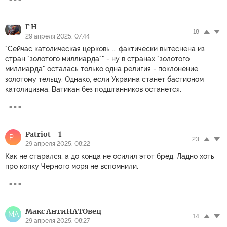
Г Н
18
29 апреля 2025, 07:44
"Сейчас католическая церковь ... фактически вытеснена из
стран "золотого миллиарда"" - ну в странах "золотого
миллиарда" осталась только одна религия - поклонение
золотому тельцу. Однако, если Украина станет бастионом
католицизма, Ватикан без подштанников останется.
Patriot _1
P_
23
29 апреля 2025, 08:22
Как не старался, а до конца не осилил этот бред. Ладно хоть
про копку Черного моря не вспомнили.
Макс АнтиНАТОвец
МА
14
29 апреля 2025, 08:27