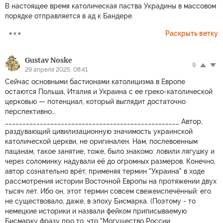
В настоящее время католическая паства Украдины в массовом
порядке отправляется в ад к Бандере.
Раскрыть ветку
Gustav Noske
9
29 апреля 2025, 08:41
Сейчас основными бастионами католицизма в Европе
остаются Польша, Италия и Украина с ее греко-католической
церковью — потенциал, который выглядит достаточно
перспективно...
__________________________________________________ Автор,
раздувающий цивилизационную значимость украинской
католической церкви, не оригинален. Нам, послевоенным
пацанам, такое занятие, тоже, было знакомо: ловили лягушку и
через соломинку надували еë до огромных размеров. Конечно,
автор сознательно врëт, применяя термин "Украина" в ходе
рассмотрения истории Восточной Европы на протяжении двух
тысяч лет. Ибо он, этот термин совсем свежеиспечëнный: его
не существовало, даже, в эпоху Бисмарка. (Поэтому - то
немецкие историки и назвали фейком приписываемую
Бисмарку фразу про то, что "Могущество России