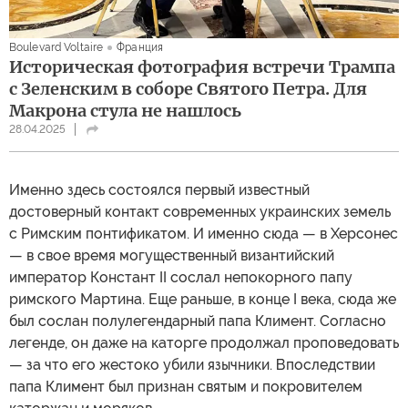
Boulevard Voltaire
Франция
Историческая фотография встречи Трампа
с Зеленским в соборе Святого Петра. Для
Макрона стула не нашлось
28.04.2025
Именно здесь состоялся первый известный
достоверный контакт современных украинских земель
с Римским понтификатом. И именно сюда — в Херсонес
— в свое время могущественный византийский
император Констант II сослал непокорного папу
римского Мартина. Еще раньше, в конце I века, сюда же
был сослан полулегендарный папа Климент. Согласно
легенде, он даже на каторге продолжал проповедовать
— за что его жестоко убили язычники. Впоследствии
папа Климент был признан святым и покровителем