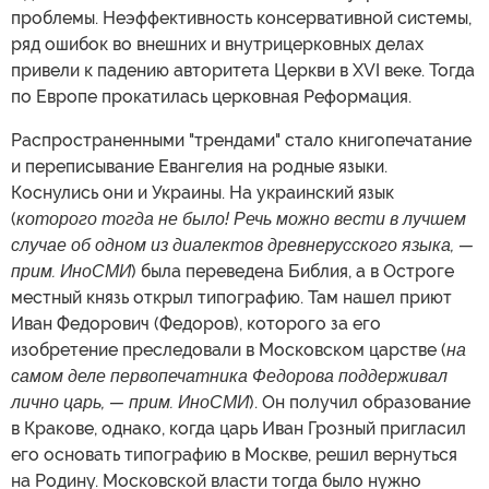
проблемы. Неэффективность консервативной системы,
ряд ошибок во внешних и внутрицерковных делах
привели к падению авторитета Церкви в XVI веке. Тогда
по Европе прокатилась церковная Реформация.
Распространенными "трендами" стало книгопечатание
и переписывание Евангелия на родные языки.
Коснулись они и Украины. На украинский язык
(
которого тогда не было! Речь можно вести в лучшем
случае об одном из диалектов древнерусского языка, —
прим. ИноСМИ
) была переведена Библия, а в Остроге
местный князь открыл типографию. Там нашел приют
Иван Федорович (Федоров), которого за его
изобретение преследовали в Московском царстве (
на
самом деле первопечатника Федорова поддерживал
лично царь, — прим. ИноСМИ
). Он получил образование
в Кракове, однако, когда царь Иван Грозный пригласил
его основать типографию в Москве, решил вернуться
на Родину. Московской власти тогда было нужно