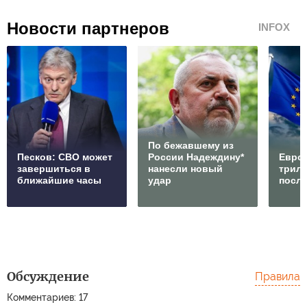
Новости партнеров
INFOX
По бежавшему из
Песков: СВО может
России Надеждину*
Европ
завершиться в
нанесли новый
трилл
ближайшие часы
удар
посл
Обсуждение
Правила
Комментариев: 17