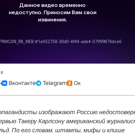
 в
опагандисты изображают Россию недостоверн
ервью Такеру Карлсону американский журнали
льд. По его словам, штампы, мифы и клише