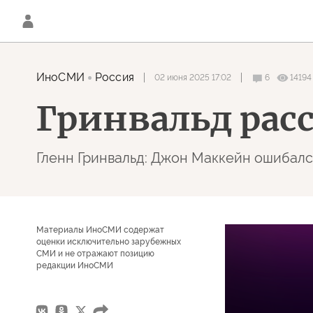
ИноСМИ
Россия
02 июня 2025 17:02
6
14194
Гринвальд расс
Гленн Гринвальд: Джон Маккейн ошибалс
Материалы ИноСМИ содержат
оценки исключительно зарубежных
СМИ и не отражают позицию
редакции ИноСМИ