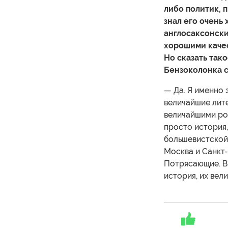
либо политик, п
знал его очень
англосаксонский
хорошими качес
Но сказать тако
Бензоколонка с
— Да. Я именно э
величайшие лит
величайшими ром
просто история,
большевистской р
Москва и Санкт
Потрясающие. В 
история, их вели