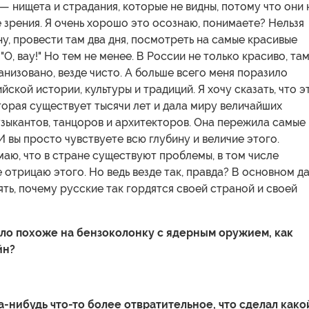
— нищета и страдания, которые не видны, потому что они 
 зрения. Я очень хорошо это осознаю, понимаете? Нельзя
ну, провести там два дня, посмотреть на самые красивые
 "О, вау!" Но тем не менее. В России не только красиво, та
анизовано, везде чисто. А больше всего меня поразило
йской истории, культуры и традиций. Я хочу сказать, что э
торая существует тысячи лет и дала миру величайших
зыкантов, танцоров и архитекторов. Она пережила самые
И вы просто чувствуете всю глубину и величие этого.
маю, что в стране существуют проблемы, в том числе
е отрицаю этого. Но ведь везде так, правда? В основном да
ть, почему русские так гордятся своей страной и своей
ыло похоже на бензоколонку с ядерным оружием, как
йн?
а-нибудь что-то более отвратительное, что сделал како