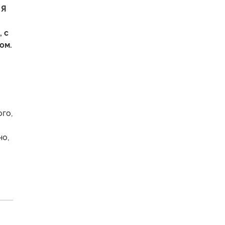
 Я
, с
ом.
ого,
но,