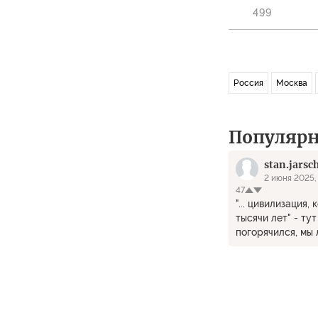
499
Россия
Москва
Популяр
stan.jarsc
2 июня 2025, 
47
"... цивилизация
тысячи лет" - ту
погорячился, мы 
одной тысячи лет
верно.