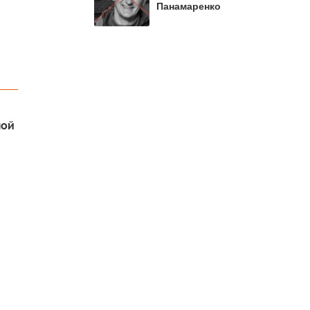
Панамаренко
мой