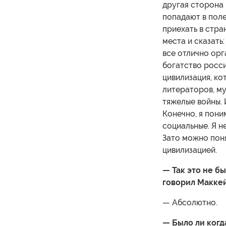
другая сторона 
попадают в поле
приехать в стра
места и сказать:
все отлично орг
богатство росси
цивилизация, ко
литераторов, му
тяжелые войны. 
Конечно, я пони
социальные. Я н
Зато можно поня
цивилизацией.
— Так это не б
говорил Макке
— Абсолютно.
— Было ли когд