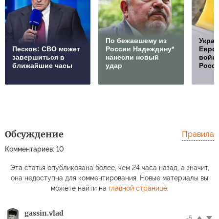
По бежавшему из
Украи
Песков: СВО может
России Надеждину*
Европ
завершиться в
нанесли новый
войну
ближайшие часы
удар
Росс
Обсуждение
Правила
Комментариев: 10
Эта статья опубликована более, чем 24 часа назад, а значит,
она недоступна для комментирования. Новые материалы вы
можете найти на
главной странице
.
gassin.vlad
-5