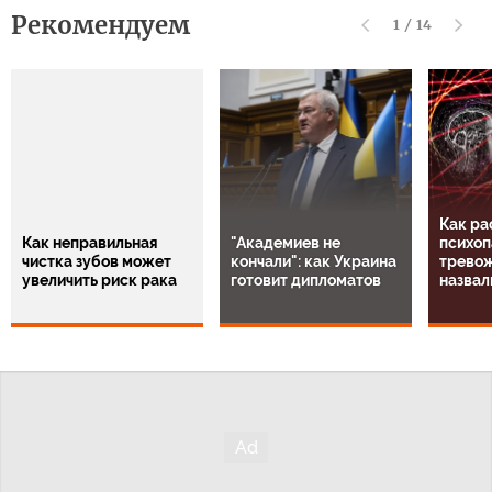
Рекомендуем
1
/
14
Как ра
Как неправильная
"Академиев не
психоп
чистка зубов может
кончали": как Украина
тревож
увеличить риск рака
готовит дипломатов
назвал