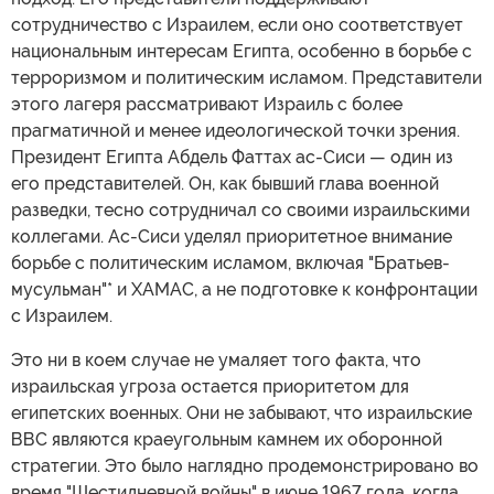
сотрудничество с Израилем, если оно соответствует
национальным интересам Египта, особенно в борьбе с
терроризмом и политическим исламом. Представители
этого лагеря рассматривают Израиль с более
прагматичной и менее идеологической точки зрения.
Президент Египта Абдель Фаттах ас-Сиси — один из
его представителей. Он, как бывший глава военной
разведки, тесно сотрудничал со своими израильскими
коллегами. Ас-Сиси уделял приоритетное внимание
борьбе с политическим исламом, включая "Братьев-
мусульман"* и ХАМАС, а не подготовке к конфронтации
с Израилем.
Это ни в коем случае не умаляет того факта, что
израильская угроза остается приоритетом для
египетских военных. Они не забывают, что израильские
ВВС являются краеугольным камнем их оборонной
стратегии. Это было наглядно продемонстрировано во
время "Шестидневной войны" в июне 1967 года, когда