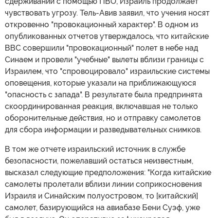
сдерживании с помощью ПВО, Израиль продолжает
чувствовать угрозу. Тель-Авив заявил, что учения носят
откровенно "провокационный характер". В одном из
опубликованных отчетов утверждалось, что китайские
ВВС совершили "провокационный" полет в небе над
Синаем и провели "учебные" вылеты вблизи границы с
Израилем, что "спровоцировало" израильские системы
оповещения, которые указали на приближающуюся
"опасность с запада". В результате была предпринята
скоординированная реакция, включавшая не только
оборонительные действия, но и отправку самолетов
для сбора информации и разведывательных снимков.
В том же отчете израильский источник в службе
безопасности, пожелавший остаться неизвестным,
высказал следующие предположения: "Когда китайские
самолеты пролетали вблизи линии соприкосновения
Израиля и Синайским полуостровом, то [китайский]
самолет, базирующийся на авиабазе Бени Суэф, уже