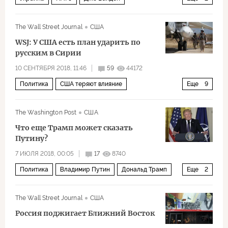
Джорджтаунский университет
Энтони Блинкен
The Wall Street Journal
США
WSJ: У США есть план ударить по
русским в Сирии
10 СЕНТЯБРЯ 2018, 11:46
59
44172
Политика
США теряют влияние
Еще
9
Война за мир в Сирии
Россия
США
Сирия
The Washington Post
США
Израиль
Иран
Владимир Путин
Что еще Трамп может сказать
Башар Асад
Дональд Трамп
Путину?
7 ИЮЛЯ 2018, 00:05
17
8740
Политика
Владимир Путин
Дональд Трамп
Еще
2
встреча между Путиным и Трампом
The Wall Street Journal
США
Встреча, которой боялись
Россия поджигает Ближний Восток