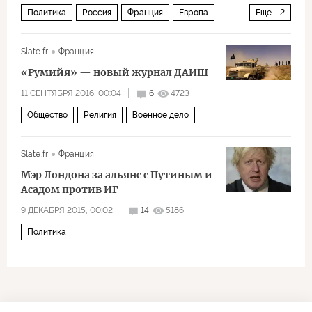
Политика
Россия
Франция
Европа
Еще
2
Марин Ле Пен
внешняя политика
Slate.fr
Франция
«Румийя» — новый журнал ДАИШ
11 СЕНТЯБРЯ 2016, 00:04
6
4723
Общество
Религия
Военное дело
Slate.fr
Франция
Мэр Лондона за альянс с Путиным и
Асадом против ИГ
9 ДЕКАБРЯ 2015, 00:02
14
5186
Политика