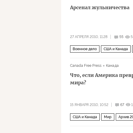
Арсенал жульничества
27 АПРЕЛЯ 2010, 11:28
55
5
Военное дело
США и Канада
Canada Free Press
Канада
Что, если Америка прев
мира?
15 ЯНВАРЯ 2010, 10:52
67
США и Канада
Мир
Архив 2