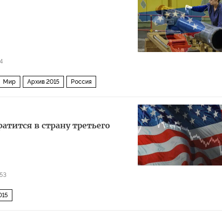
4
Мир
Архив 2015
Россия
ратится в страну третьего
153
015