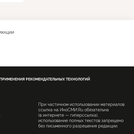
ЛИКАЦИИ
 ПРИМЕНЕНИЯ РЕКОМЕНДАТЕЛЬНЫХ ТЕХНОЛОГИЙ
При частичном использовании материалов
ссылка на ИноСМИ.Ru обязательна
.
(в интернете — гиперссылка),
использование полных текстов запрещено
без письменного разрешения редакции.