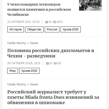
У чехословацких легионеров
появился памятник в российском
Челябинске
21 ОКТЯБРЯ 2011, 00:51
0
620
История
Общество
Россия
Архив 2015
Ceske Noviny
Чехия
Половина российских дипломатов в
Чехии - разведчики
26 ОКТЯБРЯ 2006, 19:15
0
62
Мир
Архив 2015
Ceske Noviny
Чехия
Российский журналист требует у
газеты Mlada fronta Dnes извинений за
обвинения в шпионаже