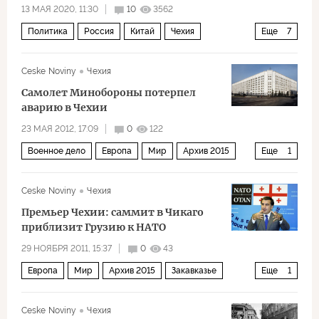
13 МАЯ 2020, 11:30
10
3562
Политика
Россия
Китай
Чехия
Еще
7
Милош Земан
Вторая мировая война
Ceske Noviny
Чехия
Пражская весна
история
экономика
Самолет Минобороны потерпел
дипломатия
русофобия
аварию в Чехии
23 МАЯ 2012, 17:09
0
122
Военное дело
Европа
Мир
Архив 2015
Еще
1
Россия
Ceske Noviny
Чехия
Премьер Чехии: саммит в Чикаго
приблизит Грузию к НАТО
29 НОЯБРЯ 2011, 15:37
0
43
Европа
Мир
Архив 2015
Закавказье
Еще
1
СНГ и Балтия
Ceske Noviny
Чехия