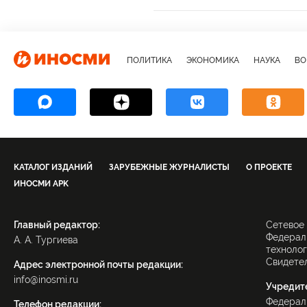
Владимир Путин
Евгений Зиниче
спасение
друг
бомбардировк
ПОЛИТИКА
ЭКОНОМИКА
НАУКА
ВО
КАТАЛОГ ИЗДАНИЙ
ЗАРУБЕЖНЫЕ ЖУРНАЛИСТЫ
О ПРОЕКТЕ
ИНОСМИ APK
Главный редактор:
Сетевое
Федераль
А. А. Тургиева
технолог
Свидетел
Адрес электронной почты редакции:
info@inosmi.ru
Учредит
Федерал
Телефон редакции: