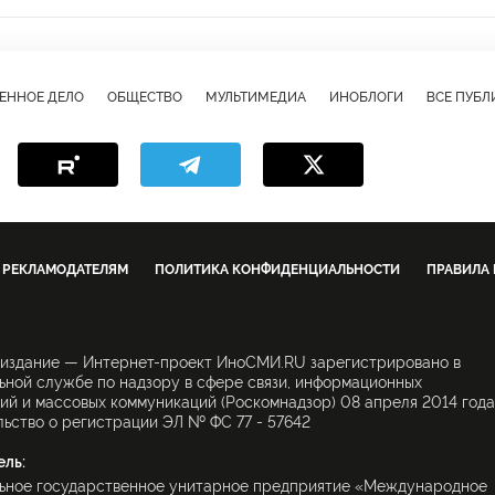
в
МЧС
шпионаж
безопасность
обвинения
карьера
и
стихийные бедствия
ЕННОЕ ДЕЛО
ОБЩЕСТВО
МУЛЬТИМЕДИА
ИНОБЛОГИ
ВСЕ ПУБ
РЕКЛАМОДАТЕЛЯМ
ПОЛИТИКА КОНФИДЕНЦИАЛЬНОСТИ
ПРАВИЛА
 издание — Интернет-проект ИноСМИ.RU зарегистрировано в
ной службе по надзору в сфере связи, информационных
ий и массовых коммуникаций (Роскомнадзор) 08 апреля 2014 года
ьство о регистрации ЭЛ № ФС 77 - 57642
ель:
ьное государственное унитарное предприятие «Международное