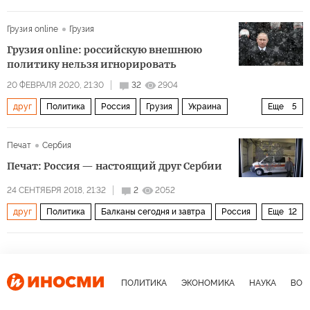
Украина
Молдавия
Азербайджан
Грузия
Грузия online
Грузия
СССР
Южная Осетия
Владимир Путин
Грузия online: российскую внешнюю
Борис Ельцин
Станислав Шушкевич
НАТО
политику нельзя игнорировать
евросоюз
СНГ
распад
отношения
реальность
20 ФЕВРАЛЯ 2020, 21:30
32
2904
друг
Политика
Россия
Грузия
Украина
Еще
5
враг
Турция
отношения
уступки
политика
враг
Печат
Сербия
Печат: Россия — настоящий друг Сербии
24 СЕНТЯБРЯ 2018, 21:32
2
2052
друг
Политика
Балканы сегодня и завтра
Россия
Еще
12
Сербия
Владимир Путин
Евгений Зиничев
МЧС
Гуманитарный центр в г.Ниш
шпионаж
безопасность
обвинения
карьера
спасение
бомбардировки
ПОЛИТИКА
ЭКОНОМИКА
НАУКА
ВОЕ
стихийные бедствия