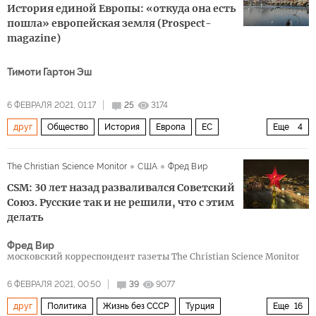
История единой Европы: «откуда она есть
пошла» европейская земля (Prospect-
magazine)
Тимоти Гартон Эш
6 ФЕВРАЛЯ 2021, 01:17
25
3174
друг
Общество
История
Европа
ЕС
Еще
4
история
враг
свобода
законность
The Christian Science Monitor
США
Фред Вир
CSM: 30 лет назад разваливался Советский
Союз. Русские так и не решили, что с этим
делать
Фред Вир
московский корреспондент газеты The Christian Science Monitor
6 ФЕВРАЛЯ 2021, 00:50
39
9077
друг
Политика
Жизнь без СССР
Турция
Еще
16