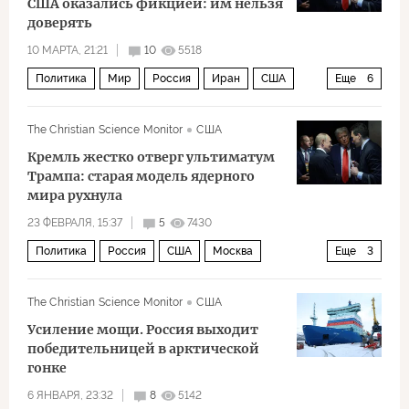
США оказались фикцией: им нельзя
доверять
10 МАРТА, 21:21
10
5518
Политика
Мир
Россия
Иран
США
Еще
6
Али Хаменеи
Владимир Путин
The Christian Science Monitor
США
Единая Россия
БРИКС
ООН
Кремль жестко отверг ультиматум
Дональд Трамп
Трампа: старая модель ядерного
мира рухнула
23 ФЕВРАЛЯ, 15:37
5
7430
Политика
Россия
США
Москва
Еще
3
Дональд Трамп
Игорь Коротченко
The Christian Science Monitor
США
Рональд Рейган
Усиление мощи. Россия выходит
победительницей в арктической
гонке
6 ЯНВАРЯ, 23:32
8
5142