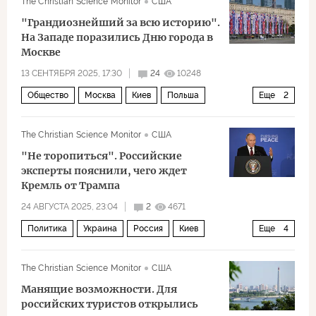
The Christian Science Monitor
США
культура
"Грандиознейший за всю историю".
На Западе поразились Дню города в
Москве
13 СЕНТЯБРЯ 2025, 17:30
24
10248
Общество
Москва
Киев
Польша
Еще
2
Сергей Собянин
Игорь Коротченко
The Christian Science Monitor
США
"Не торопиться". Российские
эксперты пояснили, чего ждет
Кремль от Трампа
24 АВГУСТА 2025, 23:04
2
4671
Политика
Украина
Россия
Киев
Еще
4
Владимир Путин
Дональд Трамп
The Christian Science Monitor
США
Владимир Зеленский
НАТО
Манящие возможности. Для
российских туристов открылись