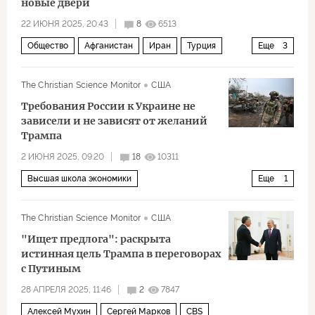
новые двери
22 ИЮНЯ 2025, 20:43
8
6513
Общество
Афганистан
Иран
Турция
Еще
3
Франц Клинцевич
Талибан
БРИКС
The Christian Science Monitor
США
Требования России к Украине не
зависели и не зависят от желаний
Трампа
2 ИЮНЯ 2025, 09:20
18
10311
Высшая школа экономики
Еще
1
Украинская православная церковь
The Christian Science Monitor
США
"Ищет предлога": раскрыта
истинная цель Трампа в переговорах
с Путиным
28 АПРЕЛЯ 2025, 11:46
2
7847
Алексей Мухин
Сергей Марков
CBS