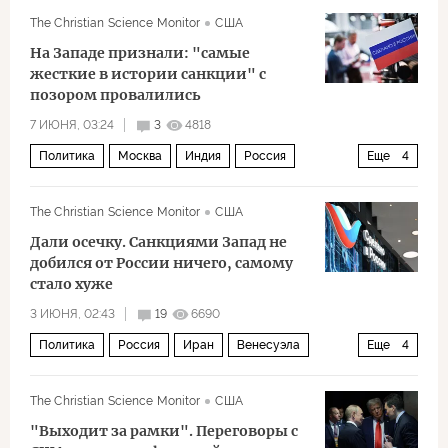
Казань
Москва
The Christian Science Monitor
США
На Западе признали: "самые
жесткие в истории санкции" с
позором провалились
7 ИЮНЯ, 03:24
3
4818
Политика
Москва
Индия
Россия
Еще
4
Владимир Путин
The Christian Science Monitor
США
Российский совет по международным делам
Дали осечку. Санкциями Запад не
Airbus
Boeing
добился от России ничего, самому
стало хуже
3 ИЮНЯ, 02:43
19
6690
Политика
Россия
Иран
Венесуэла
Еще
4
Владимир Путин
Дональд Трамп
The Christian Science Monitor
США
Николас Мадуро
санкции
"Выходит за рамки". Переговоры с