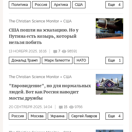
Политика
Россия
Арктика
США
Еще
4
Дональд Трамп
Владимир Путин
The Christian Science Monitor
США
Кирилл Дмитриев
НАТО
США пошли на эскалацию. Но у
Путина есть козырь, который
нельзя побить
13 НОЯБРЯ 2025, 16:16
7
98591
Дональд Трамп
Марк Галеотти
НАТО
Еще
1
Политика
The Christian Science Monitor
США
"Евровидение", но для нормальных
людей. Вот как Россия наводит
мосты дружбы
20 СЕНТЯБРЯ 2025, 14:04
15
9766
Россия
Москва
Украина
Сергей Лавров
Еще
4
Анна Нетребко
Валерий Гергиев
Общество