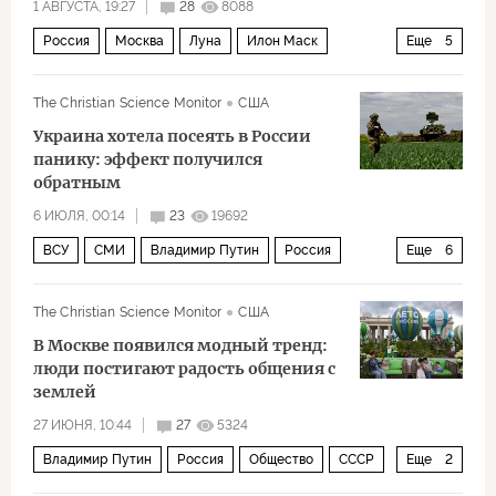
1 АВГУСТА, 19:27
28
8088
Россия
Москва
Луна
Илон Маск
Еще
5
БРИКС
ООН
НАСА
GPS
Политика
The Christian Science Monitor
США
Украина хотела посеять в России
панику: эффект получился
обратным
6 ИЮЛЯ, 00:14
23
19692
ВСУ
СМИ
Владимир Путин
Россия
Еще
6
Украина
Москва
Алексей Мухин
The Christian Science Monitor
США
Левада-центр
Лев Гудков
Политика
В Москве появился модный тренд:
люди постигают радость общения с
землей
27 ИЮНЯ, 10:44
27
5324
Владимир Путин
Россия
Общество
СССР
Еще
2