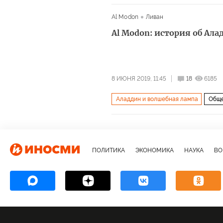
Al Modon
Ливан
Al Modon: история об Ал
8 ИЮНЯ 2019, 11:45
18
6185
Аладдин и волшебная лампа
Обще
ПОЛИТИКА
ЭКОНОМИКА
НАУКА
ВО