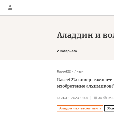
Аладдин и в
2
материала
Raseef22
Ливан
Raseef22: ковер-самолет 
изобретение алхимиков?
13 ИЮНЯ 2020, 01:05
34
981
Аладдин и волшебная лампа
Обще