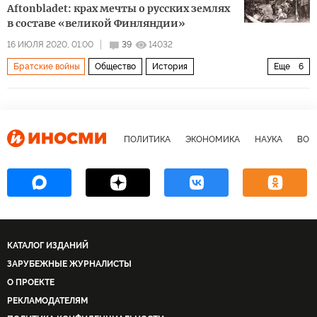
Aftonbladet: крах мечты о русских землях
в составе «великой Финляндии»
16 ИЮЛЯ 2020, 01:00
39
14032
Братские войны
Общество
История
Еще
6
Финляндия: 100 лет в разводе с Россией
Россия
Финляндия
Эстония
Швеция
Карелия
ПОЛИТИКА
ЭКОНОМИКА
НАУКА
ВОЕ
КАТАЛОГ ИЗДАНИЙ
ЗАРУБЕЖНЫЕ ЖУРНАЛИСТЫ
О ПРОЕКТЕ
РЕКЛАМОДАТЕЛЯМ