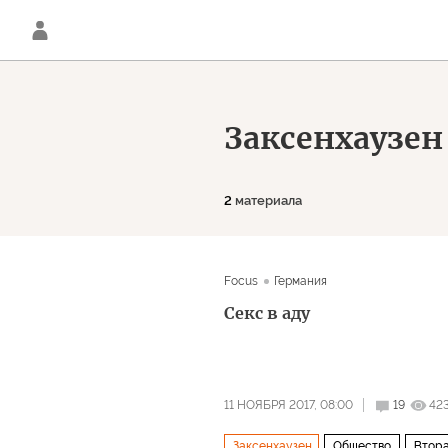
Заксенхаузен
2
материала
Focus
Германия
Секс в аду
11 НОЯБРЯ 2017, 08:00
19
42
Заксенхаузен
Общество
Втора