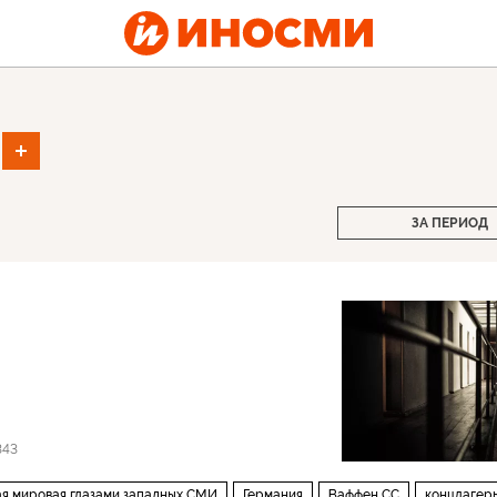
ЗА ПЕРИОД
343
я мировая глазами западных СМИ
Германия
Ваффен СС
концлагер