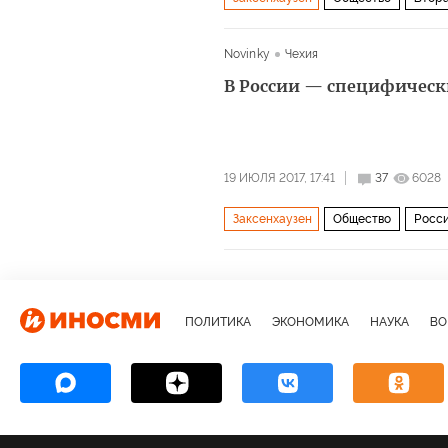
Освенцим
заключенные
Novinky
Чехия
В России — специфическ
19 ИЮЛЯ 2017, 17:41
37
6028
Заксенхаузен
Общество
Росс
Острые углы истории
ПОЛИТИКА
ЭКОНОМИКА
НАУКА
ВО