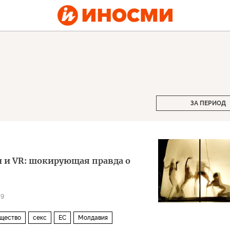
ЗА ПЕРИОД
 и VR: шокирующая правда о
59
щество
секс
ЕС
Молдавия