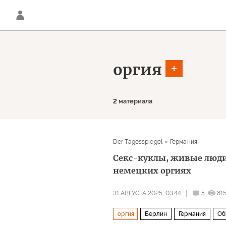
оргия
2
материала
Der Tagesspiegel
Германия
Секс-куклы, живые люди
немецких оргиях
31 АВГУСТА 2025, 03:44
5
81
оргия
Берлин
Германия
Об