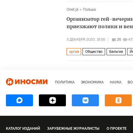
Onet.pl
Польша
Организатор гей-вечерин
приезжают поляки и вен
3 ДЕКАБРЯ 2020, 16:56
26
47
оргия
Общество
Бельгия
Й
Право и Справедливость
ЛГБТ
ПОЛИТИКА
ЭКОНОМИКА
НАУКА
ВО
КАТАЛОГ ИЗДАНИЙ
ЗАРУБЕЖНЫЕ ЖУРНАЛИСТЫ
О ПРОЕКТЕ