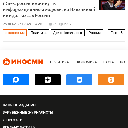
iDnes: россияне живут в
информационном мороке, но Навальный
не идол масс в России
25 ДЕКАБРЯ 2020, 14:26
39
6317
откровения
Политика
Дело Навального
Россия
Еще
8
Владимир Путин
Алексей Навальный
Константин Кудрявцев
ФСБ
лидерство
отравление
агенты
болезнь
ПОЛИТИКА
ЭКОНОМИКА
НАУКА
ВОЕ
КАТАЛОГ ИЗДАНИЙ
ЗАРУБЕЖНЫЕ ЖУРНАЛИСТЫ
О ПРОЕКТЕ
РЕКЛАМОДАТЕЛЯМ