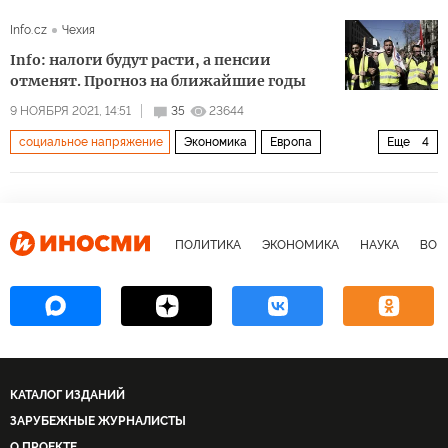
Info.cz
Чехия
Info: налоги будут расти, а пенсии
отменят. Прогноз на ближайшие годы
9 НОЯБРЯ 2021, 14:51
35
23644
социальное напряжение
Экономика
Европа
Еще
4
экономика
инфляция
энергоносители
Зеленый курс
ПОЛИТИКА
ЭКОНОМИКА
НАУКА
ВОЕ
КАТАЛОГ ИЗДАНИЙ
ЗАРУБЕЖНЫЕ ЖУРНАЛИСТЫ
О ПРОЕКТЕ