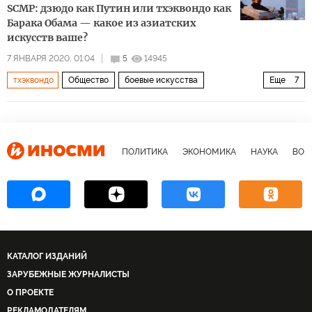
SCMP: дзюдо как Путин или тхэквондо как
Барака Обама — какое из азиатских
искусств ваше?
7 ЯНВАРЯ 2020, 01:04
5
14945
тхэквондо
Общество
боевые искусства
Еще
7
здоровый образ жизни
дзюдо
киксбоксинг
карате
муай-тай (тайский бокс)
кунг-фу
Здоровый образ жизни
ПОЛИТИКА
ЭКОНОМИКА
НАУКА
ВОЕ
КАТАЛОГ ИЗДАНИЙ
ЗАРУБЕЖНЫЕ ЖУРНАЛИСТЫ
О ПРОЕКТЕ
РЕКЛАМОДАТЕЛЯМ