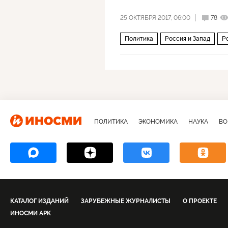
25 ОКТЯБРЯ 2017, 06:00
78
Политика
Россия и Запад
Р
Дональд Трамп
демократия
конфронтация
отношения
ПОЛИТИКА
ЭКОНОМИКА
НАУКА
ВО
КАТАЛОГ ИЗДАНИЙ
ЗАРУБЕЖНЫЕ ЖУРНАЛИСТЫ
О ПРОЕКТЕ
ИНОСМИ APK