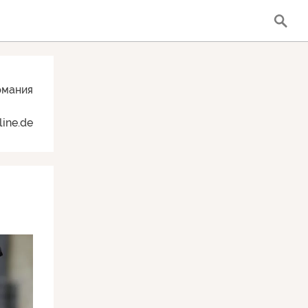
рмания
ine.de