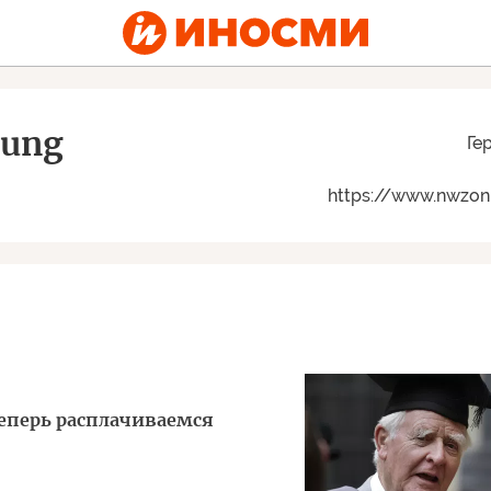
tung
Ге
https://www.nwzonl
еперь расплачиваемся