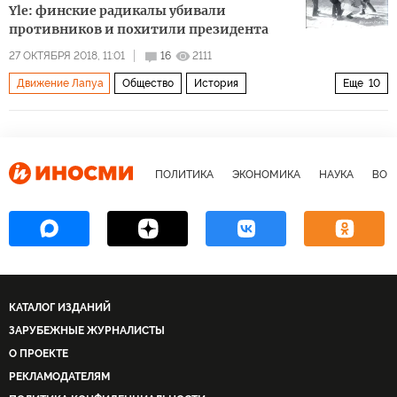
Yle: финские радикалы убивали
противников и похитили президента
27 ОКТЯБРЯ 2018, 11:01
16
2111
Движение Лапуа
Общество
История
Еще
10
Финляндия: 100 лет в разводе с Россией
Острые углы истории
Финляндия
Бенито Муссолини
Онни Хапонен
фашисты
ПОЛИТИКА
ЭКОНОМИКА
НАУКА
ВОЕ
левые
террор
насилие
движение
КАТАЛОГ ИЗДАНИЙ
ЗАРУБЕЖНЫЕ ЖУРНАЛИСТЫ
О ПРОЕКТЕ
РЕКЛАМОДАТЕЛЯМ