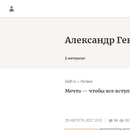
Александр Ге
1
материал
Delfi.lv
Латвия
Мечта — чтобы все всту
28 АВГУСТА 2017, 15:51
34
38