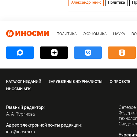
Александр Генис
Политика
Пр
НАТО уже у российских границ
ПОЛИТИКА
ЭКОНОМИКА
НАУКА
ВО
КАТАЛОГ ИЗДАНИЙ
ЗАРУБЕЖНЫЕ ЖУРНАЛИСТЫ
О ПРОЕКТЕ
ИНОСМИ APK
Главный редактор:
Сетевое
Федераль
А. А. Тургиева
технолог
Свидетел
Адрес электронной почты редакции:
info@inosmi.ru
Учредит