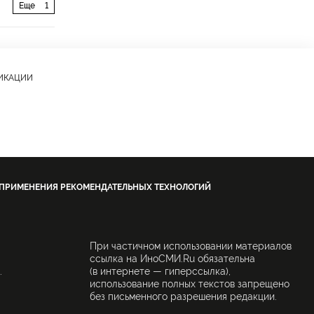
Еще
1
ЛИКАЦИИ
 ПРИМЕНЕНИЯ РЕКОМЕНДАТЕЛЬНЫХ ТЕХНОЛОГИЙ
При частичном использовании материалов
ссылка на ИноСМИ.Ru обязательна
.
(в интернете — гиперссылка),
использование полных текстов запрещено
без письменного разрешения редакции.