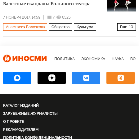
Балетные скандалы Большого театра
7 НОЯБРЯ 2017, 14:59
7
6525
Анастасия Волочкова
Общество
Культура
Еще
10
Россия
Харви Вайнштейн
Геннадий Янин
Сергей Филин
Большой театр
секс
скандал
домогательства
ПОЛИТИКА
ЭКОНОМИКА
НАУКА
ВОЕ
Сексуальные домогательства: где граница дозволенного?
Дело Вайнштейна
КАТАЛОГ ИЗДАНИЙ
ЗАРУБЕЖНЫЕ ЖУРНАЛИСТЫ
О ПРОЕКТЕ
РЕКЛАМОДАТЕЛЯМ
ПОЛИТИКА КОНФИДЕНЦИАЛЬНОСТИ