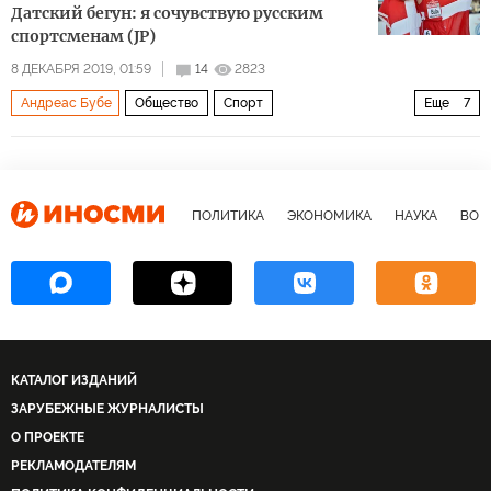
Датский бегун: я сочувствую русским
спортсменам (JP)
8 ДЕКАБРЯ 2019, 01:59
14
2823
Андреас Бубе
Общество
Спорт
Еще
7
Допинговый скандал
Дания
Россия
Кения
Юрий Борзаковский
допинг
легкая атлетика
ПОЛИТИКА
ЭКОНОМИКА
НАУКА
ВОЕ
КАТАЛОГ ИЗДАНИЙ
ЗАРУБЕЖНЫЕ ЖУРНАЛИСТЫ
О ПРОЕКТЕ
РЕКЛАМОДАТЕЛЯМ