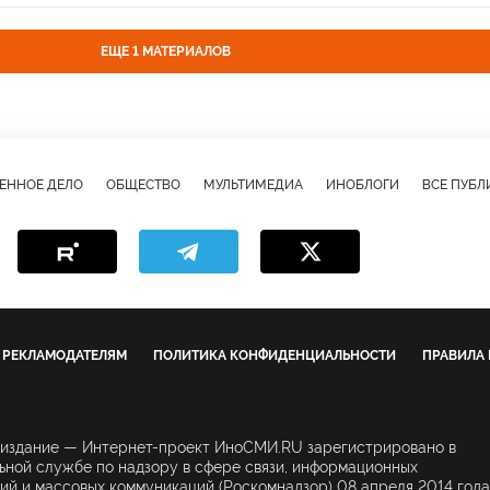
ЕЩЕ 1 МАТЕРИАЛОВ
ЕННОЕ ДЕЛО
ОБЩЕСТВО
МУЛЬТИМЕДИА
ИНОБЛОГИ
ВСЕ ПУБ
РЕКЛАМОДАТЕЛЯМ
ПОЛИТИКА КОНФИДЕНЦИАЛЬНОСТИ
ПРАВИЛА
 издание — Интернет-проект ИноСМИ.RU зарегистрировано в
ной службе по надзору в сфере связи, информационных
ий и массовых коммуникаций (Роскомнадзор) 08 апреля 2014 года