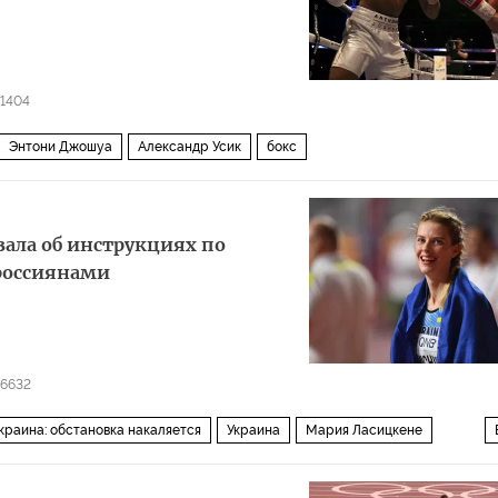
1404
Энтони Джошуа
Александр Усик
бокс
азала об инструкциях по
россиянами
6632
краина: обстановка накаляется
Украина
Мария Ласицкене
и читателей
прыжки в высоту