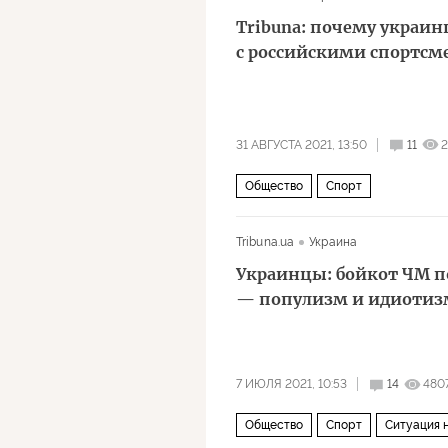
Tribuna: почему украи
с российскими спортс
31 АВГУСТА 2021, 13:50
11
2
Общество
Спорт
Наперегонки с коронавирусом на 
Tribuna.ua
Украина
Россия
Паралимпиада
спо
Украинцы: бойкот ЧМ п
— популизм и идиотизм
7 ИЮЛЯ 2021, 10:53
14
480
Общество
Спорт
Ситуация 