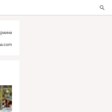
краина
una.com