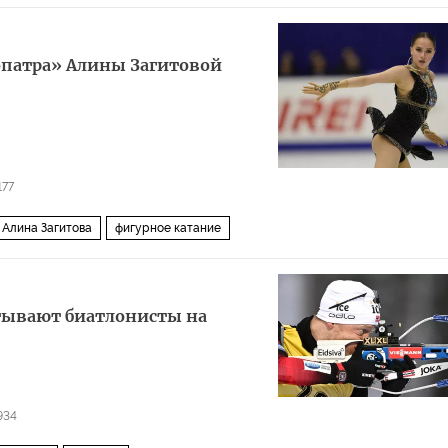
еопатра» Алины Загитовой
177
Алина Загитова
фигурное катание
атывают биатлонисты на
934