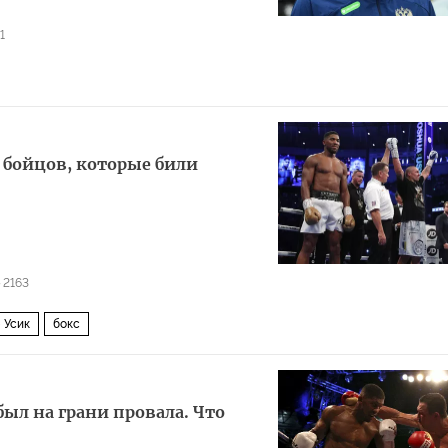
1
 бойцов, которые били
2163
 Усик
бокс
был на грани провала. Что