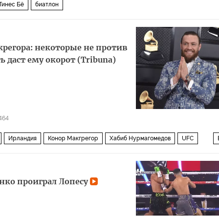
Тинес Бё
биатлон
крегора: некоторые не против
ь даст ему окорот (Tribuna)
464
Ирландия
Конор Макгрегор
Хабиб Нурмагомедов
UFC
енко проиграл Лопесу