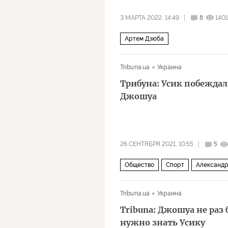
3 МАРТА 2022, 14:49
8
1401
Артем Дзюба
Tribuna.ua
Украина
Трибуна: Усик побеждал
Джошуа
26 СЕНТЯБРЯ 2021, 10:55
5
Общество
Спорт
Александр
Tribuna.ua
Украина
Tribuna: Джошуа не раз 
нужно знать Усику