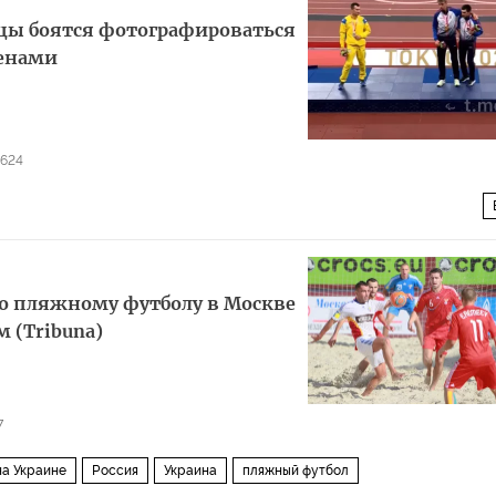
нцы боятся фотографироваться
менами
624
Олимпиаде 2020 в Токио: быстрее, выше, сильнее — вместе!
Украина
ртсмены
о пляжному футболу в Москве
 (Tribuna)
7
на Украине
Россия
Украина
пляжный футбол