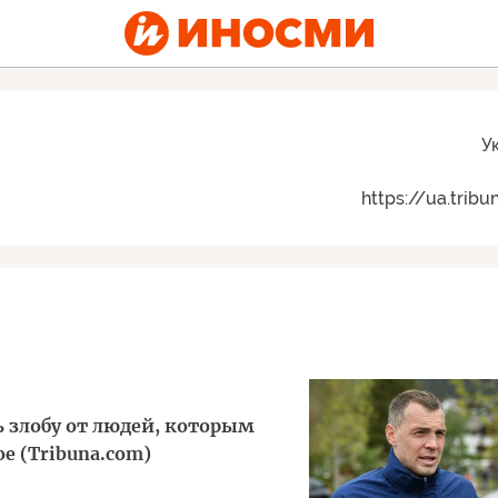
У
https://ua.trib
 злобу от людей, которым
е (Tribuna.com)