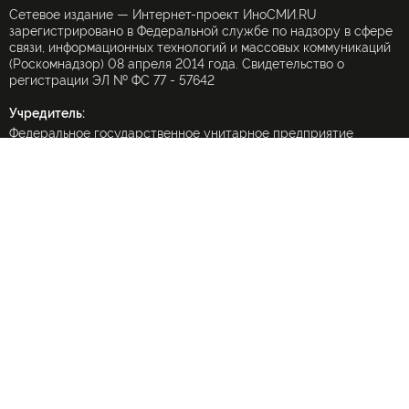
Сетевое издание — Интернет-проект ИноСМИ.RU
зарегистрировано в Федеральной службе по надзору в сфере
связи, информационных технологий и массовых коммуникаций
(Роскомнадзор) 08 апреля 2014 года. Свидетельство о
регистрации ЭЛ № ФС 77 - 57642
Учредитель:
Федеральное государственное унитарное предприятие
«Международное информационное агентство «Россия
сегодня» (МИА «Россия сегодня»).
При частичном использовании материалов ссылка на
ИноСМИ.Ru обязательна
(в интернете — гиперссылка), использование полных текстов
запрещено без письменного разрешения редакции.
Использование переводов в коммерческих целях запрещено
Форма обратной связи по защите персональных данных
© ИноСМИ.ru 2000-2026