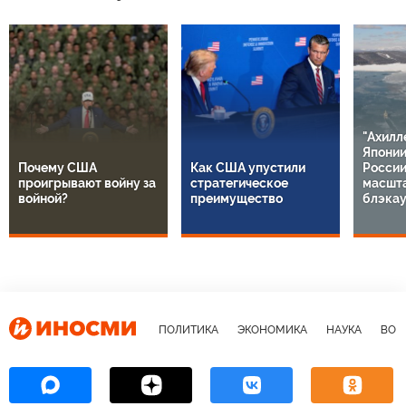
"Ахилл
Японии
Почему США
Как США упустили
России
проигрывают войну за
стратегическое
масшт
войной?
преимущество
блэкау
ПОЛИТИКА
ЭКОНОМИКА
НАУКА
ВОЕ