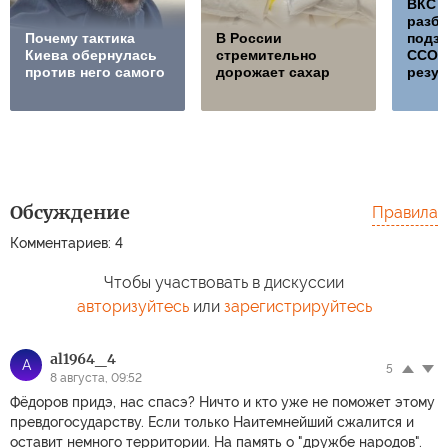
ВКС 
разб
Почему тактика
В России
подз
Киева обернулась
стремительно
ССО, 
против него самого
дорожает сахар
резул
Обсуждение
Правила
Комментариев: 4
Чтобы участвовать в дискуссии
авторизуйтесь
или
зарегистрируйтесь
al1964_4
A
5
8 августа, 09:52
Фёдоров придэ, нас спасэ? Ничто и кто уже не поможет этому
превдогосударству. Если только Наитемнейший сжалится и
оставит немного территории. На память о "дружбе народов".