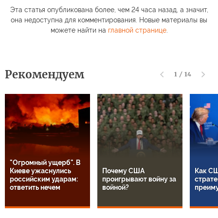
Эта статья опубликована более, чем 24 часа назад, а значит,
она недоступна для комментирования. Новые материалы вы
можете найти на
главной странице
.
Рекомендуем
1
/
14
"Огромный ущерб". В
Киеве ужаснулись
Почему США
Как СШ
российским ударам:
проигрывают войну за
страте
ответить нечем
войной?
преим