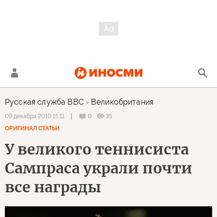
Русская служба BBC
Великобритания
0
35
09 декабря 2010 15:11
ОРИГИНАЛ СТАТЬИ
У великого теннисиста
Сампраса украли почти
все награды