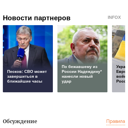
Новости партнеров
INFOX
По бежавшему из
Украи
Песков: СВО может
России Надеждину*
Европ
завершиться в
нанесли новый
войну
ближайшие часы
удар
Росс
Обсуждение
Правила