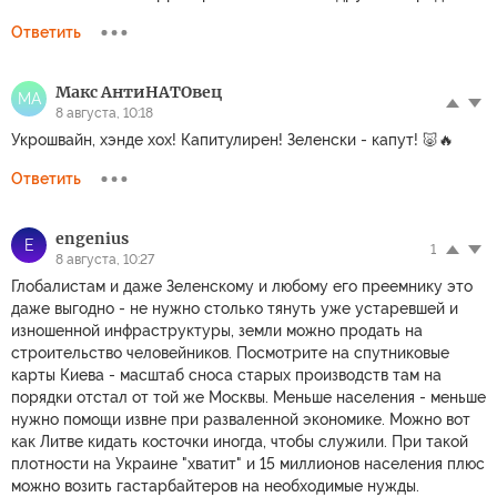
Ответить
Макс АнтиНАТОвец
МА
8 августа, 10:18
Укрошвайн, хэнде хох! Капитулирен! Зеленски - капут! 🐷🔥
Ответить
engenius
E
1
8 августа, 10:27
Глобалистам и даже Зеленскому и любому его преемнику это
даже выгодно - не нужно столько тянуть уже устаревшей и
изношенной инфраструктуры, земли можно продать на
строительство человейников. Посмотрите на спутниковые
карты Киева - масштаб сноса старых производств там на
порядки отстал от той же Москвы. Меньше населения - меньше
нужно помощи извне при разваленной экономике. Можно вот
как Литве кидать косточки иногда, чтобы служили. При такой
плотности на Украине "хватит" и 15 миллионов населения плюс
можно возить гастарбайтеров на необходимые нужды.