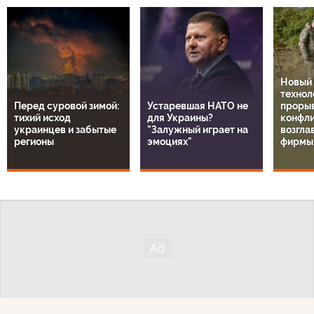
Новый
технол
Перед суровой зимой:
Устаревшая НАТО не
прорыв
тихий исход
для Украины?
конфли
украинцев и забытые
"Залужный играет на
возгла
регионы
эмоциях"
фирмы