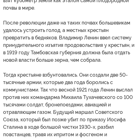
взят кубометр земли как эталон самой плодородной
почвы в мире.
После революции даже на таких почвах большевикам
удалось устроить голод, а местных крестьян
превратить в бедняков. Владимир Ленин ввел систему
принудительного изъятия продовольствия у крестьян, и
в 1919 году Тамбовская губерния должна была отдать
новой власти больше зерна, чем собрала.
Тогда крестьяне взбунтовались. Они создали две 50-
тысячные армии, которые два года боролись с
коммунистами. Так что весной 1921 года Ленин выслал
против них командарма Михаила Тухачевского со 100
тысячами солдат, бронепоездами, авиацией и
отравляющим газом. Будущий маршал Советского
Союза, который был позже убит по приказу Иосифа
Сталина в ходе большой чистки 1930-х, разбил
повстанцев, травя их ипритом и фосгеном и