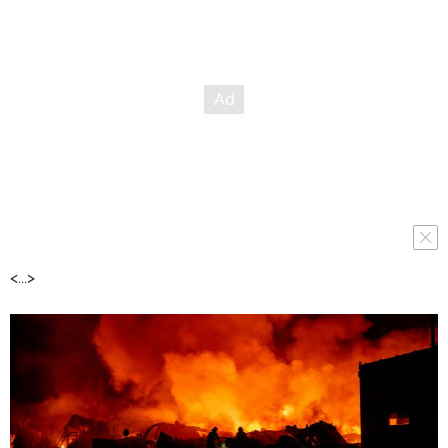
<...>