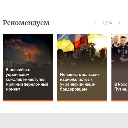
Рекомендуем
1
/
14
В российско-
украинском
Ненависть польских
конфликте наступил
националистов к
мрачный переломный
украинским наци-
В Росс
момент
бандеровцам
Путин, 