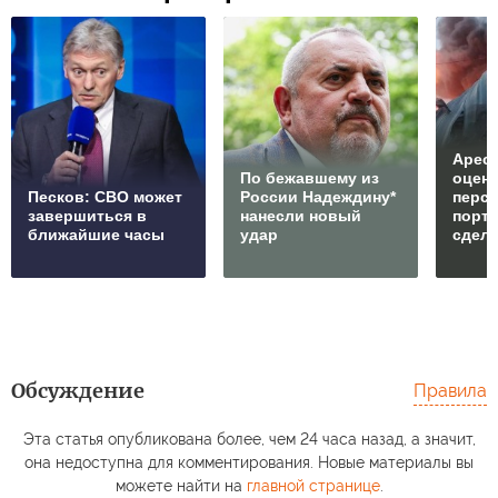
Арест
По бежавшему из
оцен
Песков: СВО может
России Надеждину*
перс
завершиться в
нанесли новый
порто
ближайшие часы
удар
сдел
Обсуждение
Правила
Эта статья опубликована более, чем 24 часа назад, а значит,
она недоступна для комментирования. Новые материалы вы
можете найти на
главной странице
.