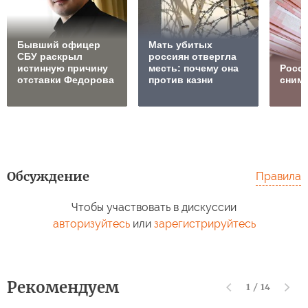
Бывший офицер
Мать убитых
СБУ раскрыл
россиян отвергла
истинную причину
месть: почему она
Росс
отставки Федорова
против казни
сним
Обсуждение
Правила
Чтобы участвовать в дискуссии
авторизуйтесь
или
зарегистрируйтесь
Рекомендуем
1
/
14