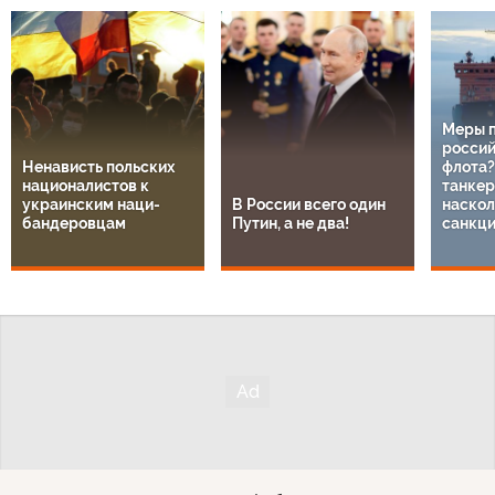
Меры 
россий
Ненависть польских
флота?
националистов к
танкер
украинским наци-
В России всего один
наскол
бандеровцам
Путин, а не два!
санкц