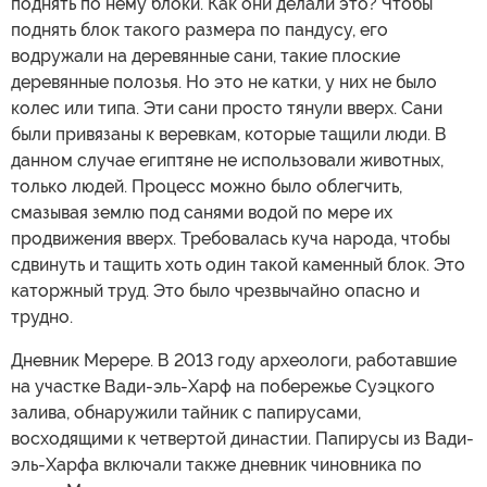
поднять по нему блоки. Как они делали это? Чтобы
поднять блок такого размера по пандусу, его
водружали на деревянные сани, такие плоские
деревянные полозья. Но это не катки, у них не было
колес или типа. Эти сани просто тянули вверх. Сани
были привязаны к веревкам, которые тащили люди. В
данном случае египтяне не использовали животных,
только людей. Процесс можно было облегчить,
смазывая землю под санями водой по мере их
продвижения вверх. Требовалась куча народа, чтобы
сдвинуть и тащить хоть один такой каменный блок. Это
каторжный труд. Это было чрезвычайно опасно и
трудно.
Дневник Мерере. В 2013 году археологи, работавшие
на участке Вади-эль-Харф на побережье Суэцкого
залива, обнаружили тайник с папирусами,
восходящими к четвертой династии. Папирусы из Вади-
эль-Харфа включали также дневник чиновника по