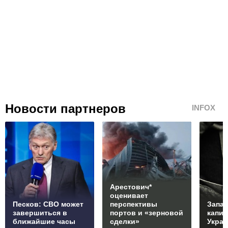
Новости партнеров
INFOX
Арестович*
оценивает
Песков: СВО может
перспективы
Запад
завершиться в
портов и «зерновой
капи
ближайшие часы
сделки»
Укра