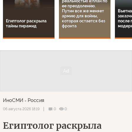
реальностью и план по
ее преодолению.
Путин все же меняет
Вьетна
армию для войны,
заказч
Египтолог раскрыла
которая остается без
после 
тайны пирамид
фронта
модер
ИноСМИ
Россия
0
0
06 августа 2026 18:19
Египтолог раскрыла