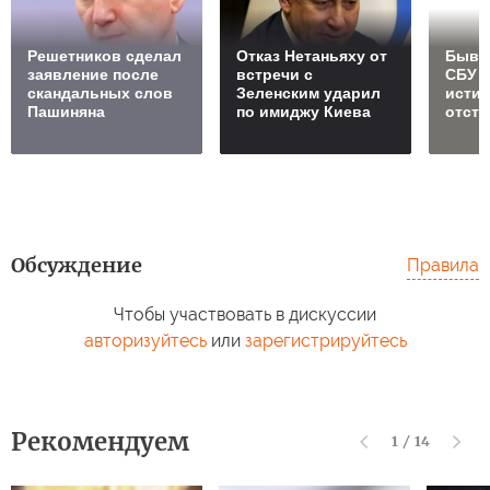
Решетников cделал
Отказ Нетаньяху от
Бывш
заявление после
встречи с
СБУ 
скандальных слов
Зеленским ударил
исти
Пашиняна
по имиджу Киева
отст
Обсуждение
Правила
Чтобы участвовать в дискуссии
авторизуйтесь
или
зарегистрируйтесь
Рекомендуем
1
/
14