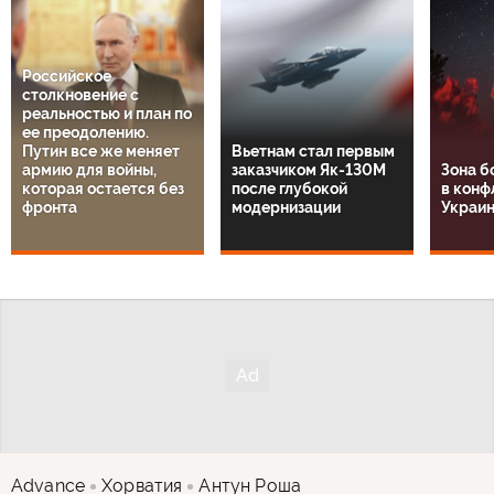
Российское
столкновение с
реальностью и план по
ее преодолению.
Путин все же меняет
Вьетнам стал первым
армию для войны,
заказчиком Як-130М
Зона б
которая остается без
после глубокой
в конф
фронта
модернизации
Украин
Advance
Хорватия
Антун Роша