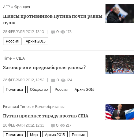
AFP
Франция
Шансы противников Путина почти равны
нулю
28 ФЕВРАЛЯ 2012, 13:10
0
173
Россия
Архив 2015
Time
США
Заговор или предвыборная уловка?
28 ФЕВРАЛЯ 2012, 12:52
0
124
Политика
Общество
Россия
Архив 2015
Financial Times
Великобритания
Путин произнес тираду против США
28 ФЕВРАЛЯ 2012, 12:31
0
217
Политика
Мир
Архив 2015
Россия