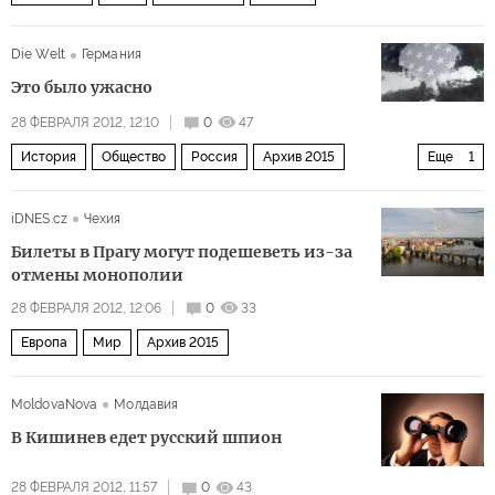
Die Welt
Германия
Это было ужасно
28 ФЕВРАЛЯ 2012, 12:10
0
47
История
Общество
Россия
Архив 2015
Еще
1
Военное дело
iDNES.cz
Чехия
Билеты в Прагу могут подешеветь из-за
отмены монополии
28 ФЕВРАЛЯ 2012, 12:06
0
33
Европа
Мир
Архив 2015
MoldovaNova
Молдавия
В Кишинев едет русский шпион
28 ФЕВРАЛЯ 2012, 11:57
0
43