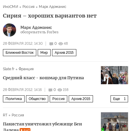
ИноСМИ
Россия
Марк Адоманис
Сирия – хороших вариантов нет
Марк Адоманис
обозреватель Forbes
28 ФЕВРАЛЯ 2012, 14:30
0
48
Ближний Восток
Мир
Архив 2015
Slate.fr
Франция
Средний класс - кошмар для Путина
28 ФЕВРАЛЯ 2012, 14:16
0
158
Политика
Общество
Россия
Архив 2015
Еще
1
Загадки российского среднего класса
RT
Россия
Пакистан уничтожил убежище Бен
Ладена
0:47