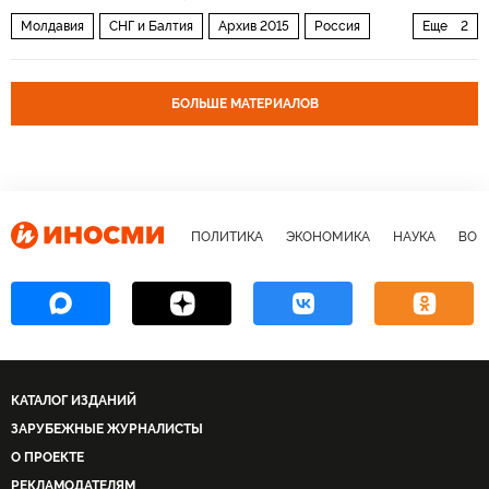
Молдавия
СНГ и Балтия
Архив 2015
Россия
Еще
2
Политика
Балтия
БОЛЬШЕ МАТЕРИАЛОВ
ПОЛИТИКА
ЭКОНОМИКА
НАУКА
ВОЕ
КАТАЛОГ ИЗДАНИЙ
ЗАРУБЕЖНЫЕ ЖУРНАЛИСТЫ
О ПРОЕКТЕ
РЕКЛАМОДАТЕЛЯМ