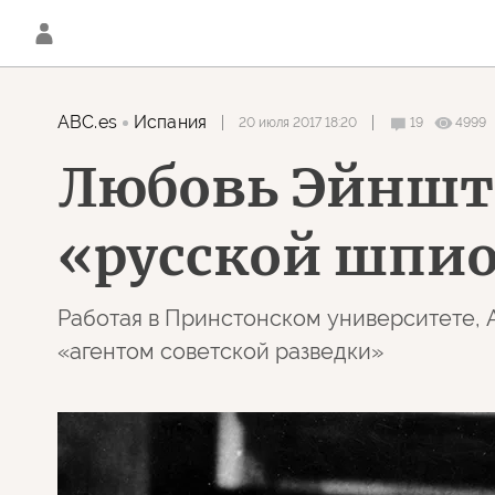
ABC.es
Испания
20 июля 2017 18:20
19
4999
Любовь Эйнште
«русской шпи
Работая в Принстонском университете, 
«агентом советской разведки»