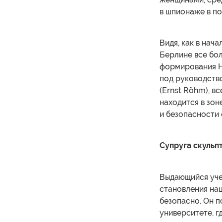
в шпионаже в по
Видя, как в нач
Берлине все бо
формирования Н
под руководств
(Ernst Röhm), в
находится в зон
и безопасности 
Супруга скульп
Выдающийся уче
становления нац
безопасно. Он 
университете, г