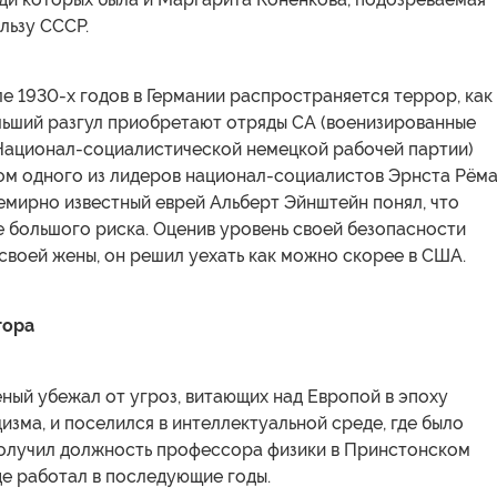
льзу СССР.
але 1930-х годов в Германии распространяется террор, как
льший разгул приобретают отряды СА (военизированные
ационал-социалистической немецкой рабочей партии)
ом одного из лидеров национал-социалистов Эрнста Рём
семирно известный еврей Альберт Эйнштейн понял, что
е большого риска. Оценив уровень своей безопасности
своей жены, он решил уехать как можно скорее в США.
тора
ный убежал от угроз, витающих над Европой в эпоху
изма, и поселился в интеллектуальной среде, где было
получил должность профессора физики в Принстонском
де работал в последующие годы.