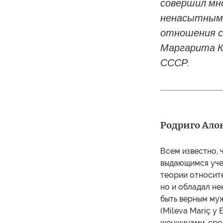
совершил мн
ненасытным 
отношения с
Маргарита Ко
СССР.
Родриго Алон
Всем известно, 
выдающимся учен
теории относит
но и обладал н
быть верным му
(Mileva Mariç y 
женщинами, сре