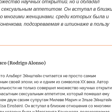
ожество научных открытий, но и обладал
сексуальным аппетитом. Он вступал в близк
о многими женщинами, среди которых была и
ненкова, подозреваемая в шпионаже в пользу
со (Rodrigo Alonso)
что Альберт Эйнштейн считается не просто самым
ым своей эпохи, но и одним из символов XX века. Автор
ельности не только совершил множество научных открыти
енасытным сексуальным аппетитом, который помешал ему
жем двум своим супругам Милеве Марич и Эльзе Эйнштей
Elsa Einstein). Он вступал в близкие отношения со многими
ди которых была и Маргарита Коненкова, подозреваемая