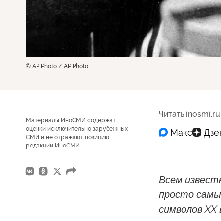
© AP Photo / AP Photo
Читать inosmi.ru
Материалы ИноСМИ содержат
оценки исключительно зарубежных
СМИ и не отражают позицию
редакции ИноСМИ
Всем извест
просто самым
символов XX