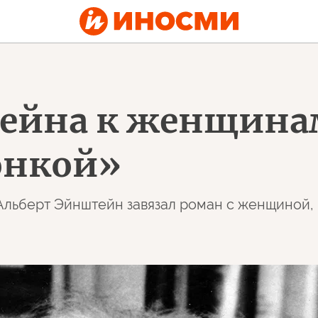
йна к женщинам 
онкой»
Альберт Эйнштейн завязал роман с женщиной,