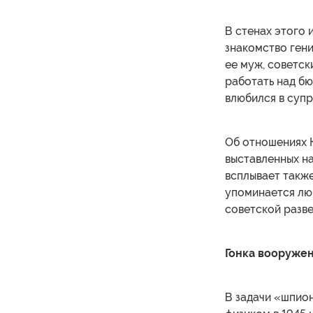
В стенах этого
знакомство гени
ее муж, советск
работать над б
влюбился в супр
Об отношениях К
выставленных на
всплывает также
упоминается лю
советской разве
Гонка вооруже
В задачи «шпион