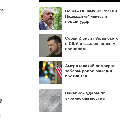
ие
По бежавшему из России
Надеждину* нанесли
новый удар
Соскин: визит Зеленского
в США оказался полным
провалом
Американский демократ
заблокировал санкции
против РФ
Начались удары по
украинским мостам
й,
н