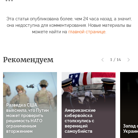
Эта статья опубликована более, чем 24 часа назад, а значит,
она недоступна для комментирования. Новые материалы вы
можете найти на
главной странице
.
Рекомендуем
1
/
14
Разведка США
выяснила, что Путин
Американские
может проверить
кибервойска
решимость НАТО
столкнулись с
ограниченным
вереницей
Запад 
вторжением
самоубийств
Украи