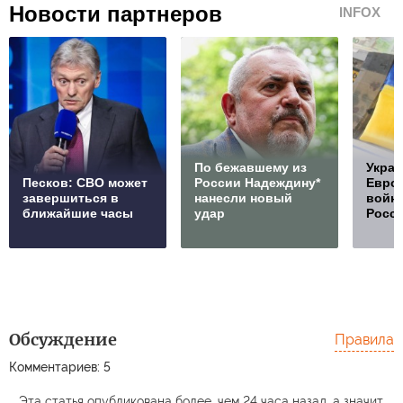
Новости партнеров
INFOX
По бежавшему из
Украи
Песков: СВО может
России Надеждину*
Европ
завершиться в
нанесли новый
войну
ближайшие часы
удар
Росс
Обсуждение
Правила
Комментариев: 5
Эта статья опубликована более, чем 24 часа назад, а значит,