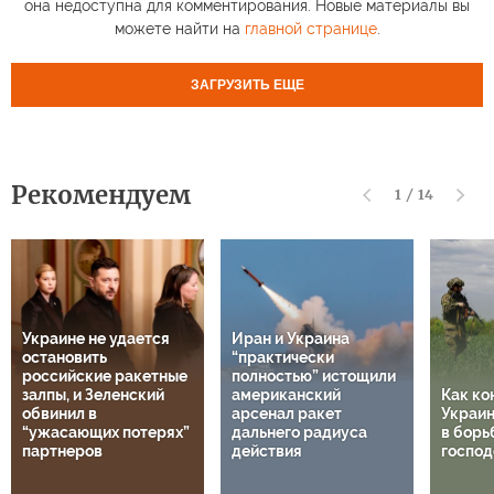
она недоступна для комментирования. Новые материалы вы
можете найти на
главной странице
.
ЗАГРУЗИТЬ ЕЩЕ
Рекомендуем
1
/
14
Украине не удается
Иран и Украина
остановить
“практически
российские ракетные
полностью” истощили
залпы, и Зеленский
американский
Как ко
обвинил в
арсенал ракет
Украин
“ужасающих потерях”
дальнего радиуса
в борь
партнеров
действия
господ