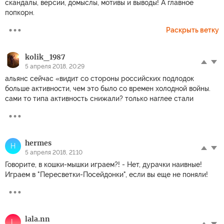
скандалы, версии, домыслы, мотивы и выводы! А главное
попкорн.
Раскрыть ветку
kolik_1987
5 апреля 2018, 20:29
альянс сейчас «видит со стороны российских подлодок
больше активности, чем это было со времен холодной войны.
сами то типа активность снижали? только наглее стали
hermes
H
5 апреля 2018, 21:10
Говорите, в кошки-мышки играем?! - Нет, дурачки наивные!
Играем в "Пересветки-Посейдонки", если вы еще не поняли!
lala.nn
L