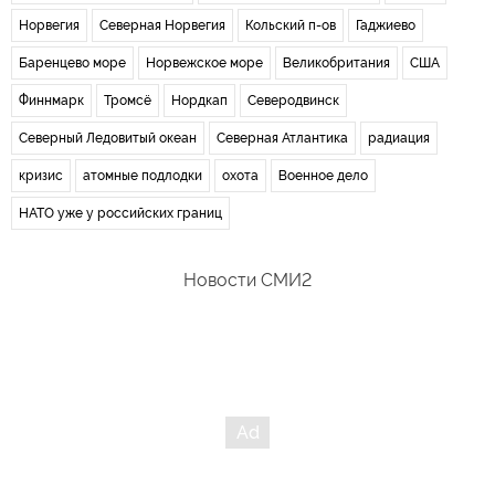
Норвегия
Северная Норвегия
Кольский п-ов
Гаджиево
Баренцево море
Норвежское море
Великобритания
США
Финнмарк
Тромсё
Нордкап
Северодвинск
Северный Ледовитый океан
Северная Атлантика
радиация
кризис
атомные подлодки
охота
Военное дело
НАТО уже у российских границ
Новости СМИ2