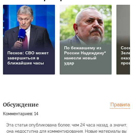
По бежавшему из
Соски
Песков: СВО может
России Надеждину*
Зеле
завершиться в
нанесли новый
оказ
ближайшие часы
удар
пров
Обсуждение
Правила
Комментариев: 14
Эта статья опубликована более, чем 24 часа назад, а значит,
она недоступна для комментирования. Новые материалы вы