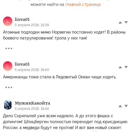
можете найти на
главной странице
.
liova01
L
5 апреля 2018, 19:39
Атомные подлодки мимо Норвегии постоянно ходят! В районы
боевого патрулирования! тропа у них там!
liova01
L
5 апреля 2018, 19:40
Американцы тоже стали в Ледовитый Океан чаще ходить.
МужикКакойта
5 апреля 2018, 19:44
Дело Скрипалей уже всем надоело. А до этого фишка с
допингом! Шпицберген полностью переходит под юрисдикцию
России, а медведи будут не против! И вот вам новый сюжет: