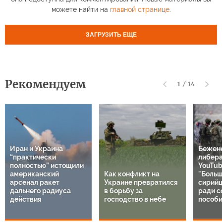
можете найти на
главной странице
.
ЗАГРУЗИТЬ ЕЩЕ
Рекомендуем
1
/
14
Иран и Украина
Бежен
“практически
либер
полностью” истощили
YouTub
американский
Как конфликт на
"Больш
арсенал ракет
Украине превратился
сирий
дальнего радиуса
в борьбу за
ради с
действия
господство в небе
пособи