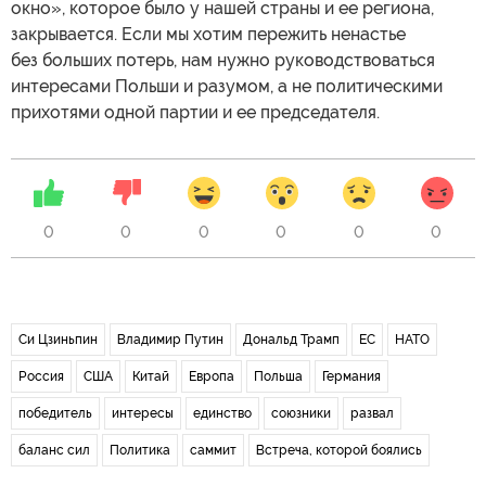
окно», которое было у нашей страны и ее региона,
закрывается. Если мы хотим пережить ненастье
без больших потерь, нам нужно руководствоваться
интересами Польши и разумом, а не политическими
прихотями одной партии и ее председателя.
0
0
0
0
0
0
Си Цзиньпин
Владимир Путин
Дональд Трамп
ЕС
НАТО
Россия
США
Китай
Европа
Польша
Германия
победитель
интересы
единство
союзники
развал
баланс сил
Политика
саммит
Встреча, которой боялись