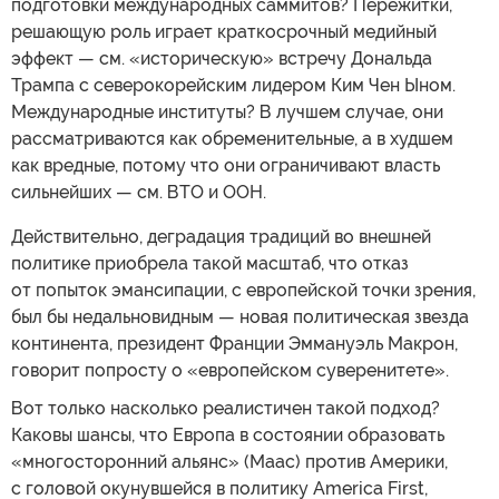
подготовки международных саммитов? Пережитки,
решающую роль играет краткосрочный медийный
эффект — см. «историческую» встречу Дональда
Трампа с северокорейским лидером Ким Чен Ыном.
Международные институты? В лучшем случае, они
рассматриваются как обременительные, а в худшем
как вредные, потому что они ограничивают власть
сильнейших — см. ВТО и ООН.
Действительно, деградация традиций во внешней
политике приобрела такой масштаб, что отказ
от попыток эмансипации, с европейской точки зрения,
был бы недальновидным — новая политическая звезда
континента, президент Франции Эммануэль Макрон,
говорит попросту о «европейском суверенитете».
Вот только насколько реалистичен такой подход?
Каковы шансы, что Европа в состоянии образовать
«многосторонний альянс» (Маас) против Америки,
с головой окунувшейся в политику America First,