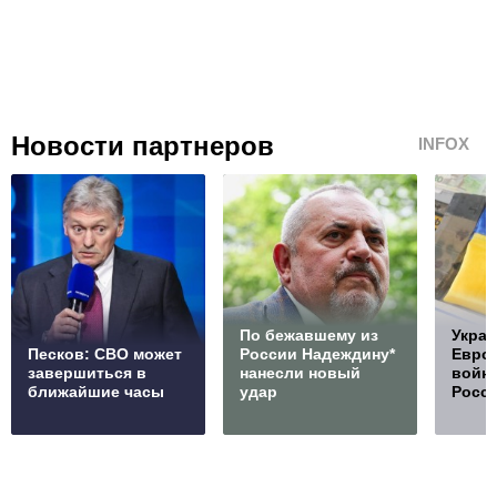
Новости партнеров
INFOX
По бежавшему из
Украи
Песков: СВО может
России Надеждину*
Европ
завершиться в
нанесли новый
войну
ближайшие часы
удар
Росс