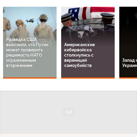
Разведка США
выяснила, что Путин
Американские
может проверить
кибервойска
решимость НАТО
столкнулись с
ограниченным
вереницей
Запад 
вторжением
самоубийств
Украи