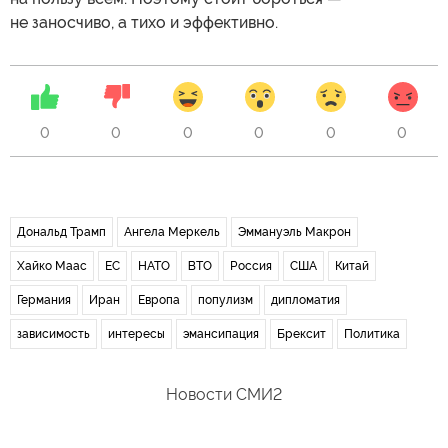
не заносчиво, а тихо и эффективно.
0
0
0
0
0
0
Дональд Трамп
Ангела Меркель
Эммануэль Макрон
Хайко Маас
ЕС
НАТО
ВТО
Россия
США
Китай
Германия
Иран
Европа
популизм
дипломатия
зависимость
интересы
эмансипация
Брексит
Политика
Новости СМИ2