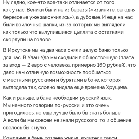
Ну ладно, кое-что все-таки отличается от того,
как у нас. Веники были не из березы («извините, сегодня
березовые уже закончились»), а дубовые. И еще на нас
были войлочные шапки, из-за которых мы выглядели,
как только что вылупившиеся цыплята с остатками
скорлупы на голове.
В Иркутске мы на два часа сняли целую баню только
для нас. В Улан-Удэ мы сходили в общественную (плата
за вход — 2 евро с человека, примерно 160 рублей), что
дало нам отличную возможность пообщаться
с местными русскими и бурятами в бане, которая
выглядела так, словно видала еще времена Хрущева.
Как и раньше, в бане необходим русский язык.
Мы немного говорим по-русски, и это очень
пригодилось, но еще лучше было бы знать больше.
А если бы мы совсем не знали русского, то и общение
свелось бы к нулю.
Компания в бане, хозяева жилья, водители такси,