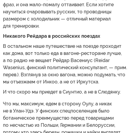
фраз, и она мало-помалу оттаивает. Если хотите
научиться очаровывать русских, то проводницы
размером с холодильник — отличный материал
для тренировки.
Никакого Рейдара в российских поездах
В остальном наше путешествие на поезде проходит
как дома, вот только еда в вагоне-ресторане лучше,
а по радио не вещает Рейдар Васениус (Reidar
Wasenius, финский политический консультант, — прим.
перев.). Взглянув за окно вагона, можно подумать, что
мы отъезжаем от Инкоо, а не от Иркутска.
И что скоро мы приедет в Сиунтио, а не в Слюдянку.
Что мы, максимум, едем в сторону Оулу, а никак
не в Улан-Удэ. У финских спецпоселенцев было
ботаническое преимущество перед товарищами
по несчастью из Польши, Германии и Белоруссии,
потому что здесь березы, ромашки и чайки выглядят