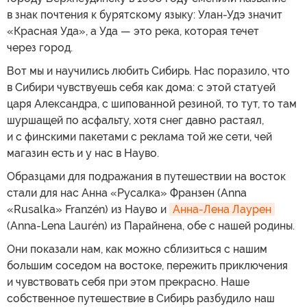
в знак почтения к бурятскому языку: Улан-Удэ значит
«Красная Уда», а Уда — это река, которая течет
через город.
Вот мы и научились любить Сибирь. Нас поразило, что
в Сибири чувствуешь себя как дома: с этой статуей
царя Александра, с шипованной резиной, то тут, то там
шуршащей по асфальту, хотя снег давно растаял,
и с финскими пакетами с реклама той же сети, чей
магазин есть и у нас в Науво.
Образцами для подражания в путешествии на восток
стали для нас Анна «Русалка» Франзен (Anna
«Rusalka» Franzén) из Науво и
Анна-Лена Лаурен
(Anna-Lena Laurén) из Парайнена, обе с нашей родины.
Они показали нам, как можно сблизиться с нашим
большим соседом на востоке, пережить приключения
и чувствовать себя при этом прекрасно. Наше
собственное путешествие в Сибирь разбудило наш