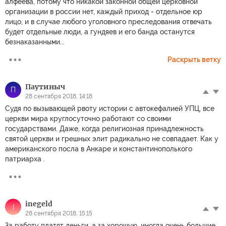
алфеева, потому что никакой законной общей церковной
организации в россии нет, каждый приход - отдельное юр
лицо, и в случае любого уголовного преследования отвечать
будет отдельные люди, а гундяев и его банда останутся
безнаказанными...
Раскрыть ветку
Паутиныч
П
28 сентября 2018, 14:18
Судя по вызывающей рвоту истории с автокефалией УПЦ, все
церкви мира круглосуточно работают со своими
государствами. Даже, когда религиозная принадлежность
святой церкви и грешных элит радикально не совпадает. Как у
американского посла в Анкаре и константинополького
патриарха .
inegeld
I
28 сентября 2018, 15:15
За работу платят деньги, а за хорошую, иногда очень большие.