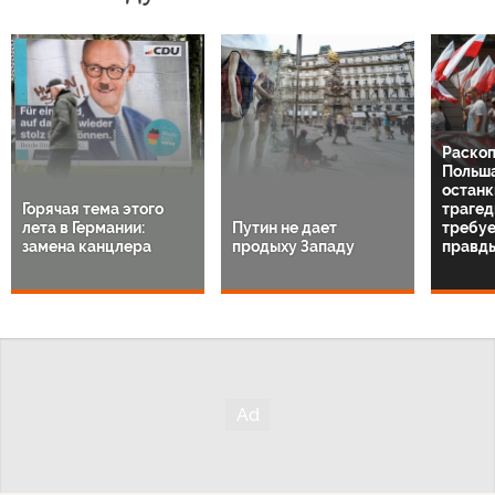
Раскоп
Польша
останк
Горячая тема этого
трагед
лета в Германии:
Путин не дает
требуе
замена канцлера
продыху Западу
правд