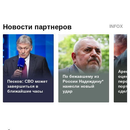
Новости партнеров
INFOX
Арест
По бежавшему из
оцен
Песков: СВО может
России Надеждину*
перс
завершиться в
нанесли новый
порто
ближайшие часы
удар
сдел