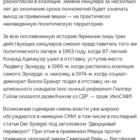
разногласий в коалиции. Замена канцлера за несколько
лет до окончания срока полномочий будет означать
выход за привычные вешки — на практически
неизведанную политическую территорию.
За всю послевоенную историю Германии лишь трех
действующих канцлеров сменил представитель того же
политического лагеря: в 1963 году, когда 87-летний
Конрад Аденауэр ушел в отставку, уступив место
Людвигу Эрхарду; в 1966-м, когда распалась коалиция
самого Эрхарда; и, наконец, в 1974-м, когда социал-
демократ Вилли Брандт подал в отставку из-за
шпионского скандала (
его личный референт Гюнтер
Гийом оказался разведчиком из ГДР, — прим. ИноСМИ
).
Возможные сценарии смены власти уже широко
обсуждаются в немецких СМИ, в том числе в последней
статье Der Spiegel под заголовком “Дворцовый
переворот”. При этом в преемники Мерца прочат
премьера западной земли Северный Рейн — Вестфалия