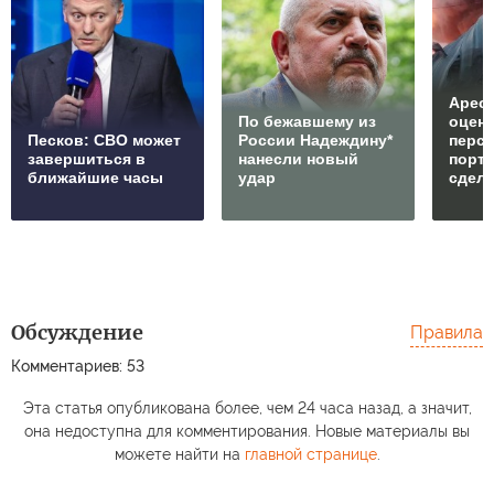
Арест
По бежавшему из
оцен
Песков: СВО может
России Надеждину*
перс
завершиться в
нанесли новый
порто
ближайшие часы
удар
сдел
Обсуждение
Правила
Комментариев: 53
Эта статья опубликована более, чем 24 часа назад, а значит,
она недоступна для комментирования. Новые материалы вы
можете найти на
главной странице
.