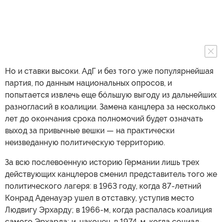
Но и ставки высоки. АдГ и без того уже популярнейшая
партия, по данным национальных опросов, и
попытается извлечь еще бóльшую выгоду из дальнейших
разногласий в коалиции. Замена канцлера за несколько
лет до окончания срока полномочий будет означать
выход за привычные вешки — на практически
неизведанную политическую территорию.
За всю послевоенную историю Германии лишь трех
действующих канцлеров сменил представитель того же
политического лагеря: в 1963 году, когда 87-летний
Конрад Аденауэр ушел в отставку, уступив место
Людвигу Эрхарду; в 1966-м, когда распалась коалиция
самого Эрхарда; и, наконец, в 1974-м, когда социал-