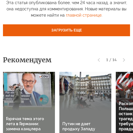
Эта статья опубликована более, чем 24 часа назад, а значит,
она недоступна для комментирования. Новые материалы вы
можете найти на
главной странице
.
ЗАГРУЗИТЬ ЕЩЕ
Рекомендуем
1
/
14
Раскоп
Польша
останк
Горячая тема этого
трагед
лета в Германии:
Путин не дает
требуе
замена канцлера
продыху Западу
правд