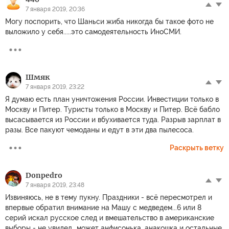
7 января 2019, 20:36
Могу поспорить, что Шаньси жиба никогда бы такое фото не
выложило у себя.....это самодеятельность ИноСМИ.
Шмяк
7 января 2019, 23:22
Я думаю есть план уничтожения России. Инвестиции только в
Москву и Питер. Туристы только в Москву и Питер. Всё бабло
высасывается из России и вбухивается туда. Разрыв зарплат в
разы. Все пакуют чемоданы и едут в эти два пылесоса.
Раскрыть ветку
Donpedro
7 января 2019, 23:48
Извиняюсь, не в тему пукну. Праздники - всё пересмотрел и
впервые обратил внимание на Машу с медведем...6 или 8
серий искал русское след и вмешательство в американские
выборы - не увидел...может анфисонька, анакошка и остальные