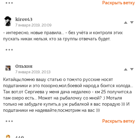
Раскрыть ветку
kirov43
7 января 2019, 20:09
- интересно, новые правила... - без учёта и контроля этих
пускать никак нельзя, кто за группы отвечать будет.
Ольхон
7 января 2019, 20:13
Китайцы,помню вашу статью о том,что русские носят
подштаники и это позорно,мол,боевой народ,а боится холода...
Так вот,от Сергиева у меня дача недалеко - км 25 получится,а
там озеро есть... Может на рыбалочку со мной? ;) Мотыля
только не забудьте купить,а уж рыбалкой я вас порадую ))) И
подштаники не надевайте,посмотрим на вас )))
Раскрыть ветку
440