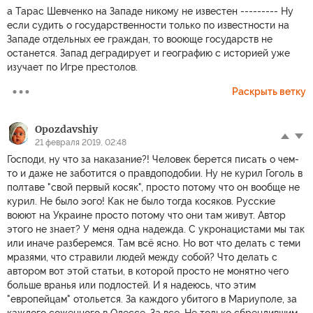
а Тарас Шевченко на Западе никому не известен --------- Ну
если судить о государственности только по известности на
Западе отдельных ее граждан, то вооюще государств не
останется. Запад деградирует и географию с историей уже
изучает по Игре престолов.
Раскрыть ветку
Opozdavshiy
21 февраля 2019, 02:48
Господи, ну что за наказание?! Человек берется писать о чем-
то и даже не заботится о правдоподобии. Ну не курил Гоголь в
полтаве "свой первый косяк", просто потому что он вообще не
курил. Не было эого! Как не было тогда косяков. Русские
воюют на Украине просто потому что они там живут. Автор
этого не знает? У меня одна надежда. С укронацистами мы так
или иначе разберемся. Там всё ясно. Но вот что делать с теми
мразями, что стравили людей между собой? Что делать с
автором вот этой статьи, в которой просто не монятно чего
больше вранья или подлостей. И я надеюсь, что этим
"европейцам" отольется. За каждого убитого в Мариуполе, за