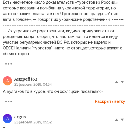
Есть несчетное число доказательств «туристов из России»,
которые воевали и погибли на украинской территории, но
«это не наши», «нас» там нет! Гротескно, но правда. «У них
вата в голове», — говорят их украинские родственники. -------
-----------------------------------------------------------------------
-- Их украинские родственники, видимо, придурковаты от
рождения: когда говорят, что нас там нет, то имеется в виду
участие регулярных частей ВС РФ, которых не видело и
ОБСЕ.Наличии "туристов" никто не отрицает,которые воюют с
обеих сторон
Андрей162
А
21 февраля 2019, 04:54
А Булгаков то в курсе, что он хохляцкий писатель?))
Раскрыть ветку
argus
A
21 февраля 2019, 05:52