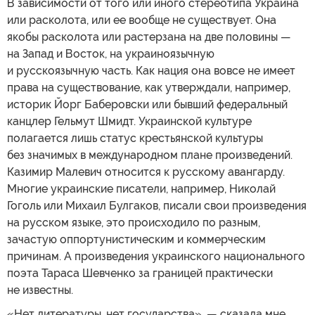
В зависимости от того или иного стереотипа Украина
или расколота, или ее вообще не существует. Она
якобы расколота или растерзана на две половины —
на Запад и Восток, на украиноязычную
и русскоязычную часть. Как нация она вовсе не имеет
права на существование, как утверждали, например,
историк Йорг Баберовски или бывший федеральный
канцлер Гельмут Шмидт. Украинской культуре
полагается лишь статус крестьянской культуры
без значимых в международном плане произведений.
Казимир Малевич относится к русскому авангарду.
Многие украинские писатели, например, Николай
Гоголь или Михаил Булгаков, писали свои произведения
на русском языке, это происходило по разным,
зачастую оппортунистическим и коммерческим
причинам. А произведения украинского национального
поэта Тараса Шевченко за границей практически
не известны.
«Нет литературы, нет государства», — сказала мне