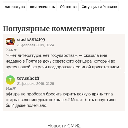
литература
независимость
Общество
Ситуация на Украине
Популярные комментарии
stasik8814199
21 февраля 2019, 01:24
20
"«Нет литературы, нет государства», — сказала мне
недавно в Полтаве дочь советского офицера, который во
время нашей встречи поздоровался со мной приветствием
Гитлера. Ее 17-летний сын считает себя ленинистом или
tov.suhofff
троцкистом после многолетних просмотров российских
T
телепрограмм." Ахахахахахахахахахахахаххаах. Господи, вот
21 февраля 2019, 01:28
14
это отборный бред)
афтырь не пробовал бросить курить всякую дрянь типа
старых велосипедных покрышек? Может быть попустило
бы.И даже полегчало.
Новости СМИ2