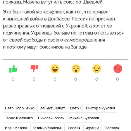
приказы, Мазепа вступил в союз со Швецией.
Это был такой же конфликт, как тот, что привел
к нынешней войне в Донбассе. Россия не признает
равноправных отношений с Украиной, а хочет ее
подчинения. Украинцы больше не готовы отказываться
от своей свободы и своего самоопределения
и поэтому ищут союзников на Западе.
0
0
0
0
0
0
Петр Порошенко
Гельмут Шмидт
Петр I
Виктор Янукович
Тарас Шевченко
Николай Гоголь
Михаил Булгаков
Иван Мазепа
Казимир Малевич
Россия
Украина
Полтава