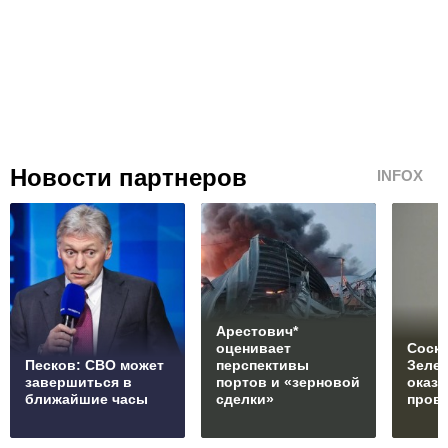
Новости партнеров
INFOX
Арестович*
оценивает
Соски
Песков: СВО может
перспективы
Зеле
завершиться в
портов и «зерновой
оказ
ближайшие часы
сделки»
пров