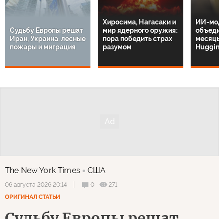
Хиросима, Нагасаки и
ИИ-мо
Судьбу Европы решат
мир ядерного оружия:
объеди
Иран, Украина, лесные
пора победить страх
месяцы
пожары и миграция
разумом
Huggin
The New York Times
США
0
271
06 августа 2026 20:14
ОРИГИНАЛ СТАТЬИ
Судьбу Европы решат