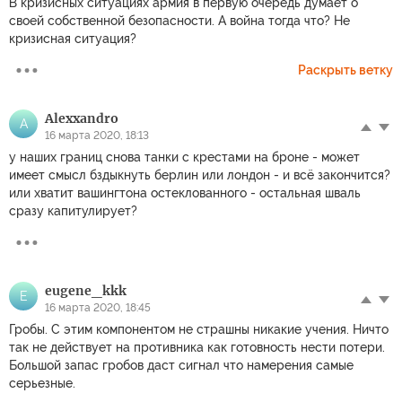
В кризисных ситуациях армия в первую очередь думает о
своей собственной безопасности. А война тогда что? Не
кризисная ситуация?
Раскрыть ветку
Alexxandro
A
16 марта 2020, 18:13
у наших границ снова танки с крестами на броне - может
имеет смысл бздыкнуть берлин или лондон - и всё закончится?
или хватит вашингтона остеклованного - остальная шваль
сразу капитулирует?
eugene_kkk
E
16 марта 2020, 18:45
Гробы. С этим компонентом не страшны никакие учения. Ничто
так не действует на противника как готовность нести потери.
Большой запас гробов даст сигнал что намерения самые
серьезные.