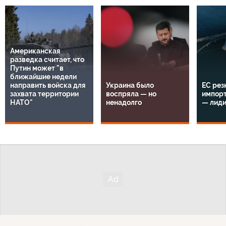
Американская
разведка считает, что
Путин может "в
ближайшие недели
направить войска для
Украина было
ЕС рез
захвата территории
воспряла — но
импорт
НАТО"
ненадолго
— лид