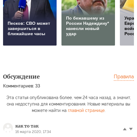
По бежавшему из
Украи
Песков: СВО может
России Надеждину*
Европ
завершиться в
нанесли новый
войну
ближайшие часы
удар
Росс
Обсуждение
Правила
Комментариев: 33
Эта статья опубликована более, чем 24 часа назад, а значит,
она недоступна для комментирования. Новые материалы вы
можете найти на
главной странице
.
как то так
16 марта 2020, 17:34