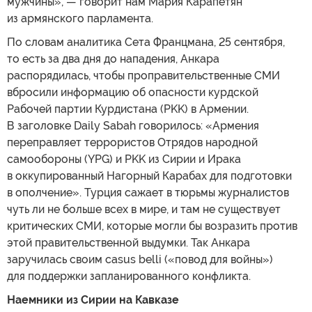
мужчины», — говорит нам Мария Карапетян
из армянского парламента.
По словам аналитика Сета Францмана, 25 сентября,
то есть за два дня до нападения, Анкара
распорядилась, чтобы проправительственные СМИ
вбросили информацию об опасности курдской
Рабочей партии Курдистана (PKK) в Армении.
В заголовке Daily Sabah говорилось: «Армения
переправляет террористов Отрядов народной
самообороны (YPG) и PKK из Сирии и Ирака
в оккупированный Нагорный Карабах для подготовки
в ополчение». Турция сажает в тюрьмы журналистов
чуть ли не больше всех в мире, и там не существует
критических СМИ, которые могли бы возразить против
этой правительственной выдумки. Так Анкара
заручилась своим casus belli («повод для войны»)
для поддержки запланированного конфликта.
Наемники из Сирии на Кавказе