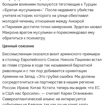
большим влиянием пользуются тяготеющие к Турции
«Братья-мусульмане»*. После недавнего убийства
учителя истории, которого на улице обезглавил
молодой чеченец, отношения между Анкарой
и Парижем достигли точки замерзания. Эрдоган назвал
Макрона врагом мусульман и порекомендовал ему
обратиться к психиатру.
Ценный союзник
Бессмысленным оказался визит армянского премьера
в столицу Европейского Союза. Никола Пашинян встал
во главе страны в ходе так называемой бархатной
революции и с тех пор добивается ориентации
Армении на Запад. «Это грубая ошибка. Мы должны
сосредоточиться на партнерстве в нашем регионе:
России, Иране, Китае. Кстати, теперь мы видим, что ЕС
и США нас бросили», — считает Карен Оганжанян.
Североатлантический альянс не интересуется
событиями на Кавказе, так как он не хочет злить