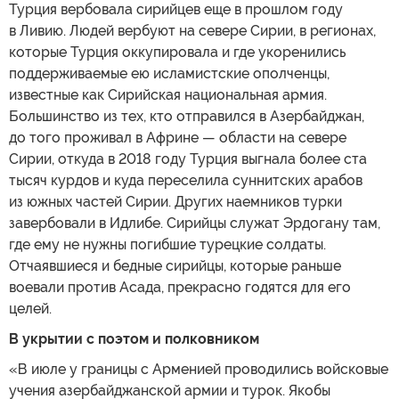
Турция вербовала сирийцев еще в прошлом году
в Ливию. Людей вербуют на севере Сирии, в регионах,
которые Турция оккупировала и где укоренились
поддерживаемые ею исламистские ополченцы,
известные как Сирийская национальная армия.
Большинство из тех, кто отправился в Азербайджан,
до того проживал в Африне — области на севере
Сирии, откуда в 2018 году Турция выгнала более ста
тысяч курдов и куда переселила суннитских арабов
из южных частей Сирии. Других наемников турки
завербовали в Идлибе. Сирийцы служат Эрдогану там,
где ему не нужны погибшие турецкие солдаты.
Отчаявшиеся и бедные сирийцы, которые раньше
воевали против Асада, прекрасно годятся для его
целей.
В укрытии с поэтом и полковником
«В июле у границы с Арменией проводились войсковые
учения азербайджанской армии и турок. Якобы