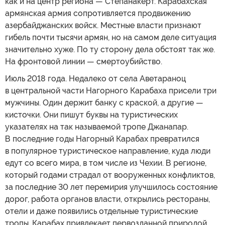
как и на центр региона — Степанакерт. Карабахская
армянская армия сопротивляется продвижению
азербайджанских войск. Местные власти признают
гибель почти тысячи армян, но на самом деле ситуация
значительно хуже. По ту сторону дела обстоят так же.
На фронтовой линии — смертоубийство.
Июль 2018 года. Недалеко от села Аветараноц
в центральной части Нагорного Карабаха присели три
мужчины. Один держит банку с краской, а другие —
кисточки. Они пишут буквы на туристических
указателях на так называемой тропе Джанапар.
В последние годы Нагорный Карабах превратился
в популярное туристическое направление, куда люди
едут со всего мира, в том числе из Чехии. В регионе,
который годами страдал от вооруженных конфликтов,
за последние 30 лет перемирия улучшилось состояние
дорог, работа органов власти, открылись рестораны,
отели и даже появились отдельные туристические
тропы. Карабах привлекает первозданной природой,