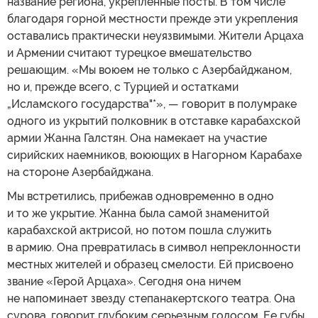
название региона, укрепленные посты. В том числе
благодаря горной местности прежде эти укрепления
оставались практически неуязвимыми. Жители Арцаха
и Армении считают турецкое вмешательство
решающим. «Мы воюем не только с Азербайджаном,
но и, прежде всего, с Турцией и остатками
„Исламского государства"*», — говорит в полумраке
одного из укрытий полковник в отставке карабахской
армии Жанна Галстян. Она намекает на участие
сирийских наемников, воюющих в Нагорном Карабахе
на стороне Азербайджана.
Мы встретились, прибежав одновременно в одно
и то же укрытие. Жанна была самой знаменитой
карабахской актрисой, но потом пошла служить
в армию. Она превратилась в символ непреклонности
местных жителей и образец смелости. Ей присвоено
звание «Герой Арцаха». Сегодня она ничем
не напоминает звезду степанакертского театра. Она
сурова, говорит глубоким серьезным голосом. Ее губы