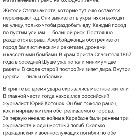
мать пеленает прямо на холодной земле.
Жители Степанакерта, которые тут еще остаются,
переживают ад. Они выживают в укрытиях и выходят
на улицу, только чтобы раздобыть еду. Каждый поход
по пустым улицам — большой риск. Постоянно
раздаются взрывы. Азербайджанцы обстреливают
город баллистическими ракетами, дронами
и кассетными бомбами. В храм Христа Спасителя 1867
года в соседней Шуше уже попали минимум две
ракеты. В своде старой постройки зияет дыра. Внутри
церкви — пыль и обломки.
В крипте во время удара скрывались местные жители.
В главной части тогда находился российский
журналист Юрий Котенок. Он был тяжело ранен,
как и мирные жители обстреливаемого города.
За первую неделю войны в Карабахе были ранены три
журналиста и один местный погиб. Сколько
гражданских и военнослужащих погибли по обе