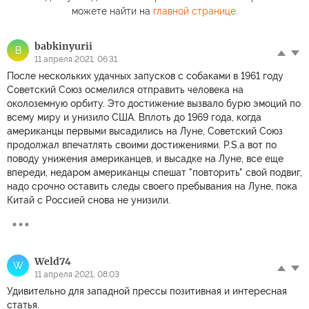
можете найти на
главной странице
.
babkinyurii
B
11 апреля 2021, 06:31
После нескольких удачных запусков с собаками в 1961 году
Советский Союз осмелился отправить человека на
околоземную орбиту. Это достижение вызвало бурю эмоций по
всему миру и унизило США. Вплоть до 1969 года, когда
американцы первыми высадились на Луне, Советский Союз
продолжал впечатлять своими достижениями. P.S.а вот по
поводу унижения американцев, и высадке на Луне, все еще
впереди, недаром американцы спешат "повторить" свой подвиг,
надо срочно оставить следы своего пребывания на Луне, пока
Китай с Россией снова не унизили.
Weld74
W
11 апреля 2021, 08:03
Удивительно для западной прессы позитивная и интересная
статья.