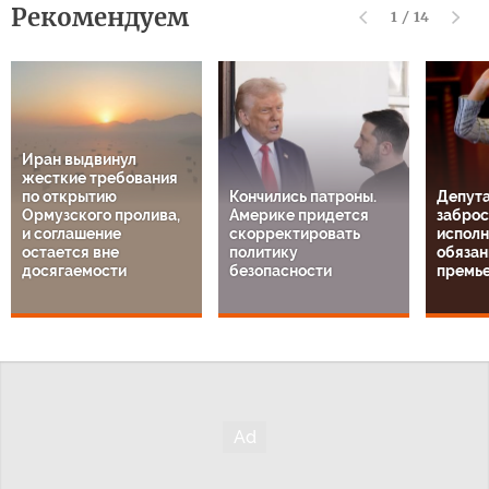
Рекомендуем
1
/
14
Иран выдвинул
жесткие требования
по открытию
Кончились патроны.
Депута
Ормузского пролива,
Америке придется
заброс
и соглашение
скорректировать
испол
остается вне
политику
обязан
досягаемости
безопасности
премь