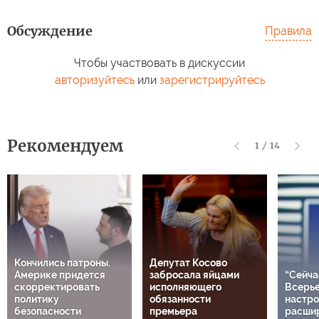
Обсуждение
Правила
Чтобы участвовать в дискуссии
авторизуйтесь
или
зарегистрируйтесь
Рекомендуем
1
/
14
Кончились патроны.
Депутат Косово
Америке придется
забросала яйцами
“Сейча
скорректировать
исполняющего
Всерье
политику
обязанности
настро
безопасности
премьера
расши