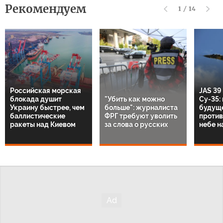
Рекомендуем
1
/
14
Российская морская
JAS 39
блокада душит
"Убить как можно
Су-35:
Украину быстрее, чем
больше": журналиста
будущ
баллистические
ФРГ требуют уволить
против
ракеты над Киевом
за слова о русских
небе н