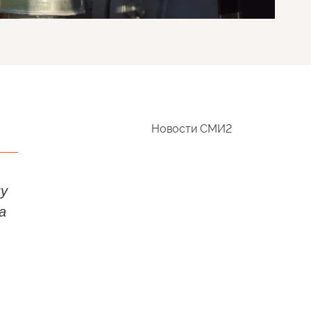
Новости СМИ2
пу
а