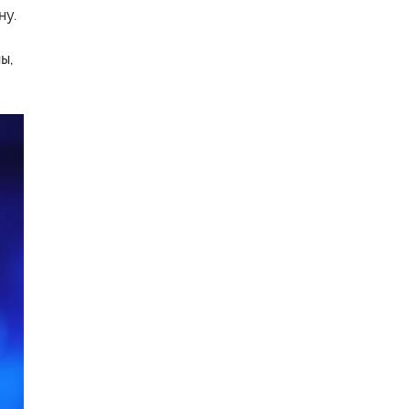
ну.
ы,