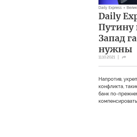
Daily Express
Вели
Daily E
Путину
Запад г
нужны
11.10.2021
Напротив, укреп
конфликта, таки
банк по-прежне
компенсировать