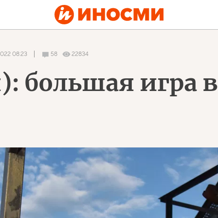
2022 08:23
58
22834
): большая игра в