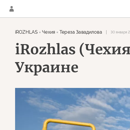
iROZHLAS
Чехия
Тереза Завадилова
30 января 
iRozhlas (Чехия
Украине