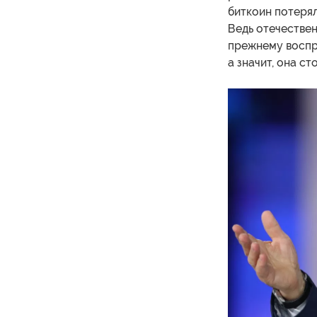
биткоин потерял
Ведь отечествен
прежнему воспр
а значит, она ст