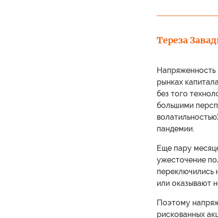
Тереза Зава
Напряженность 
рынках капитала
без того технол
большими перспе
волатильностью
пандемии.
Еще пару месяц
ужесточение по
переключились 
или оказывают н
Поэтому напряж
рискованных акц