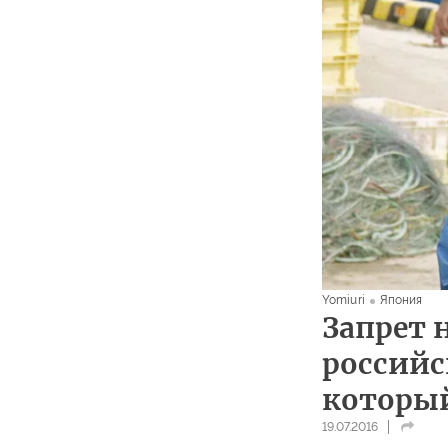
Yomiuri
Япония
Запрет 
российс
который
19.07.2016