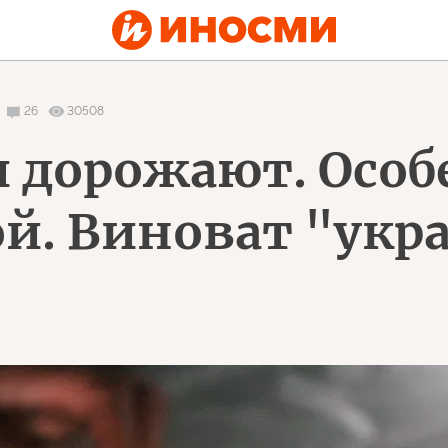
26
30508
 дорожают. Особе
ой. Виноват "ук