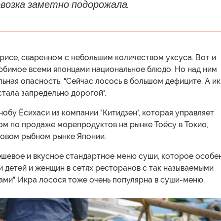
евозка заметно подорожала.
рисе, сваренном с небольшим количеством уксуса. Вот и
любимое всеми японцами национальное блюдо. Но над ним
ьная опасность. "Сейчас лосось в большом дефиците. А и
тала запредельно дорогой".
нобу Ёсихаси из компании "Китидзен", которая управляет
ом по продаже морепродуктов на рынке Тоёсу в Токио,
овом рыбном рынке Японии.
ешевое и вкусное стандартное меню суши, которое особе
 детей и женщин в сетях ресторанов с так называемыми
ми". Икра лосося тоже очень популярна в суши-меню.