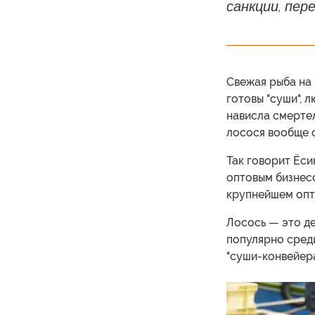
санкции, пер
Свежая рыба на 
готовы "суши", 
нависла смертел
лосося вообще с
Так говорит Ёси
оптовым бизнес
крупнейшем опт
Лосось — это д
популярно среди
"суши-конвейера