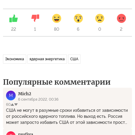
22
1
80
6
0
2
Экономика
ядерная энергетика
США
Популярные комментарии
Mich2
M
6 сентября 2022, 00:36
60
США не могут в разумные сроки избавиться от зависимости
от российского ядерного топлива. Но выход есть. Россия
может запросто избавить США от этой зависимости просто
прекратив поставки. Ну, ничего ведь не пропадёт, всё в
rsufiya
своё время найдёт свой прибыльный рынок. А бред про