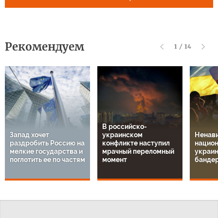
Рекомендуем
1
/
14
В российско-
Запад хочет
украинском
Ненави
раздробить Россию на
конфликте наступил
национ
мелкие государства и
мрачный переломный
украин
поглотить ее по частям
момент
банде