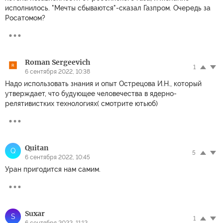
исполнилось. "Мечты сбываются"-сказал Газпром. Очередь за
Росатомом?
Roman Sergeevich
1
6 сентября 2022, 10:38
Надо использовать знания и опыт Острецова И.Н., который
утверждает, что будующее человечества в ядерно-
релятивистких технологиях( смотрите ютьюб)
Quitan
Q
5
6 сентября 2022, 10:45
Уран пригодится нам самим.
Suxar
S
1
6 сентября 2022, 11:12