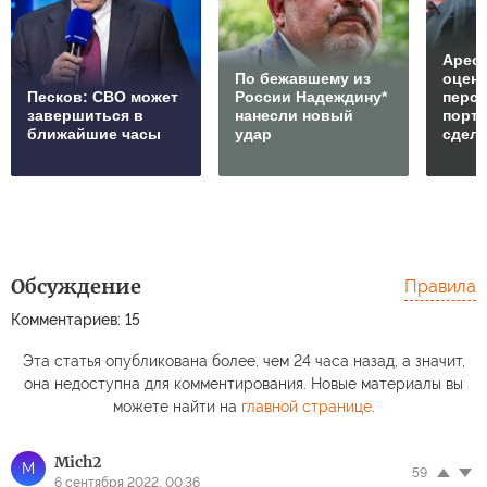
Арест
По бежавшему из
оцен
Песков: СВО может
России Надеждину*
перс
завершиться в
нанесли новый
порто
ближайшие часы
удар
сдел
Обсуждение
Правила
Комментариев: 15
Эта статья опубликована более, чем 24 часа назад, а значит,
она недоступна для комментирования. Новые материалы вы
можете найти на
главной странице
.
Mich2
M
59
6 сентября 2022, 00:36