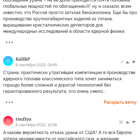
глобальных мощностей по обогащению/// ну и сказали, всем
известно, что Россия просто затхлая бензоколонка. Еще бы про
производство крупногабаритных изделий из титана,
выращивании кристаллических детекторов для
международных исследований в области ядерной физики.
KalikP
K
7
6 сентября 2022, 09:45
Страна, практически утратившая компетенции в производстве
ядерного топлива классического типа хочет заниматься
гораздо более сложной и дорогой технологией без
гарантированного результата, это очень смело...
Раскрыть ветку
rsufiya
R
16
6 сентября 2022, 10:08
А какова вероятность отказа урана от США? А то вся Европа
хотела независимости от российского газа, и желание