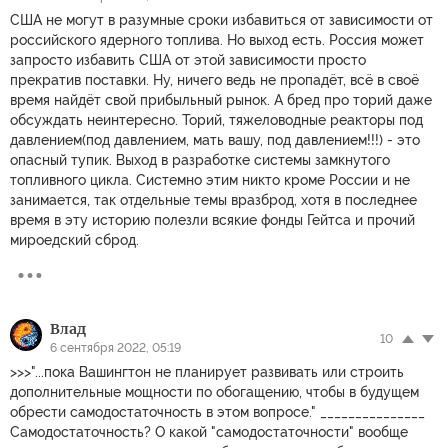
США не могут в разумные сроки избавиться от зависимости от
российского ядерного топлива. Но выход есть. Россия может
запросто избавить США от этой зависимости просто
прекратив поставки. Ну, ничего ведь не пропадёт, всё в своё
время найдёт свой прибыльный рынок. А бред про торий даже
обсуждать неинтересно. Торий, тяжеловодные реакторы под
давлением(под давлением, мать вашу, под давлением!!!) - это
опасный тупик. Выход в разработке системы замкнутого
топливного цикла. Системно этим никто кроме России и не
занимается, так отдельные темы вразброд, хотя в последнее
время в эту историю полезли всякие фонды Гейтса и прочий
мироедский сброд.
Влад
10
6 сентября 2022, 05:19
>>>"...пока Вашингтон не планирует развивать или строить
дополнительные мощности по обогащению, чтобы в будущем
обрести самодостаточность в этом вопросе." _______________
Самодостаточность? О какой "самодостаточности" вообще