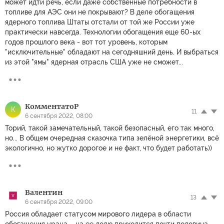
может идти речь, если даже собственные потребности в
топливе для АЭС они не покрывают? В деле обогащения
ядерного топлива Штаты отстали от той же России уже
практически навсегда. Технологии обогащения еще 60-ых
годов прошлого века - вот тот уровень, которым
"исключительные" обладают на сегодняшний день. И выбраться
из этой "ямы" ядерная отрасль США уже не сможет...
КомментатоP
К
11
6 сентября 2022, 08:00
Торий, такой замечательный, такой безопасный, его так много,
но... В общем очередная сказочка типа зелёной энергетики, всё
экологично, но жутко дорогое и не факт, что будет работать))
Валентин
13
6 сентября 2022, 09:00
Россия обладает статусом мирового лидера в области
обогащения урана – на ее долю приходится почти половина