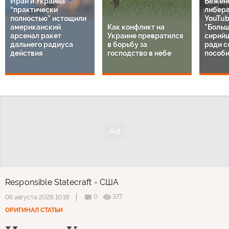
Иран и Украина
Бежен
“практически
либер
полностью” истощили
YouTub
американский
Как конфликт на
"Больш
арсенал ракет
Украине превратился
сирий
дальнего радиуса
в борьбу за
ради с
действия
господство в небе
пособи
Responsible Statecraft
США
0
377
06 августа 2026 10:18
ОРИГИНАЛ СТАТЬИ