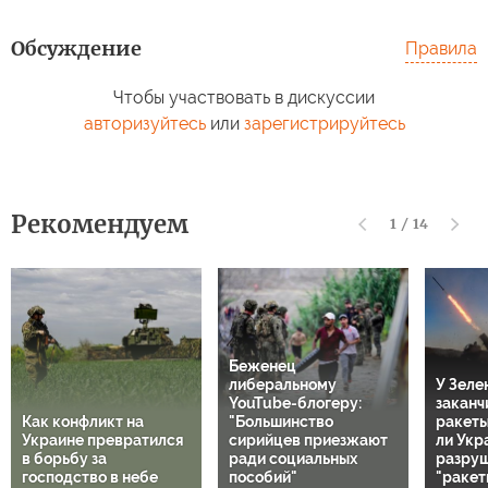
Обсуждение
Правила
Чтобы участвовать в дискуссии
авторизуйтесь
или
зарегистрируйтесь
Рекомендуем
1
/
14
Беженец
либеральному
У Зеле
YouTube-блогеру:
заканч
Как конфликт на
"Большинство
ракеты 
Украине превратился
сирийцев приезжают
ли Укр
в борьбу за
ради социальных
разру
господство в небе
пособий"
"ракет